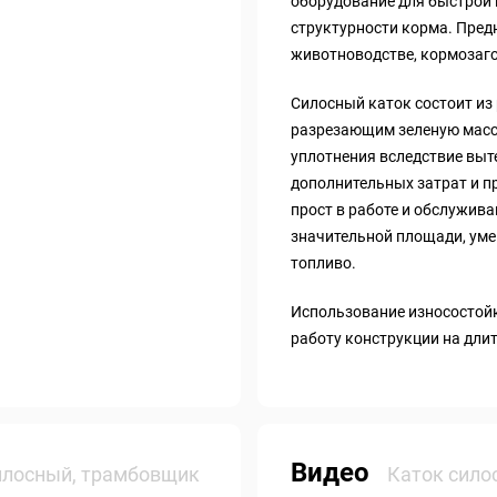
оборудование для быстрой 
структурности корма. Пред
животноводстве, кормозаго
Силосный каток состоит из 
разрезающим зеленую масс
уплотнения вследствие выте
дополнительных затрат и п
прост в работе и обслужив
значительной площади, уме
топливо.
Использование износостой
работу конструкции на дли
Видео
илосный, трамбовщик
Каток сило