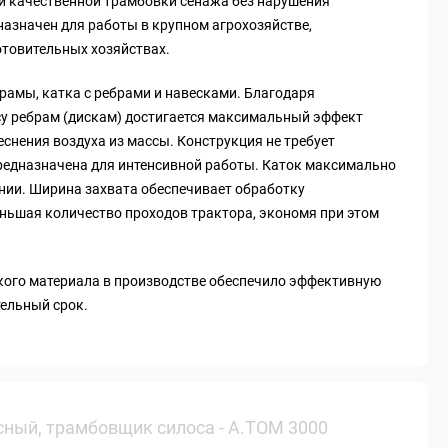
и качественной трамбовки сенажа без нарушения
назначен для работы в крупном агрохозяйстве,
товительных хозяйствах.
рамы, катка с ребрами и навесками. Благодаря
у ребрам (дискам) достигается максимальный эффект
снения воздуха из массы. Конструкция не требует
редназначена для интенсивной работы. Каток максимально
ании. Ширина захвата обеспечивает обработку
ньшая количество проходов трактора, экономя при этом
кого материала в производстве обеспечило эффективную
тельный срок.
сный, трамбовщик силоса - А.ТОМ 3000