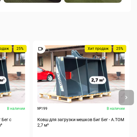
родаж
25%
Хит продаж
25%
В наличии
№199
В наличии
 Бег с
Ковш для загрузки мешков Биг Бег - А.ТОМ
м³
2,7 м³