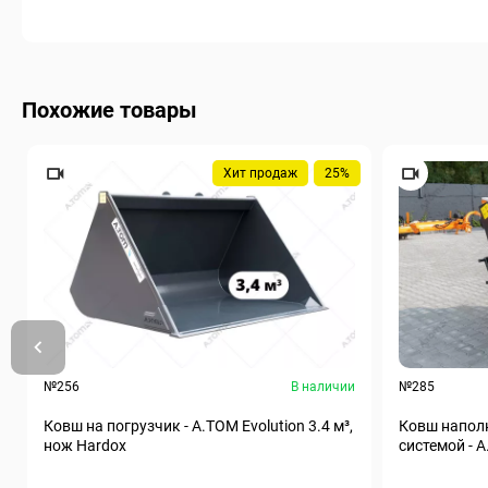
Похожие товары
Хит продаж
25%
№256
В наличии
№285
Ковш на погрузчик - A.TOM Evolution 3.4 м³,
Ковш наполн
нож Hardox
системой - А