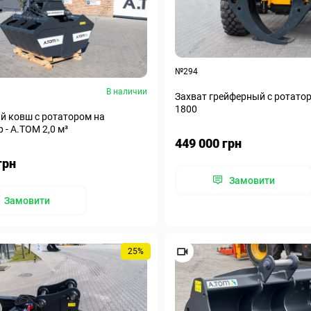
№294
В наличии
Захват грейферный с ротатор
1800
й ковш с ротатором на
 - А.ТОМ 2,0 м³
449 000 грн
грн
Замовити
Замовити
25%