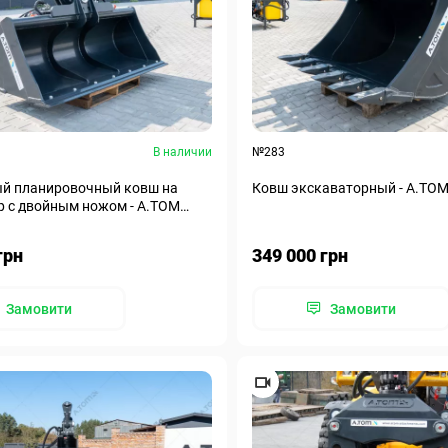
В наличии
№283
й планировочный ковш на
Ковш экскаваторный - A.TOM 
р с двойным ножом - А.ТОМ
грн
349 000 грн
Замовити
Замовити