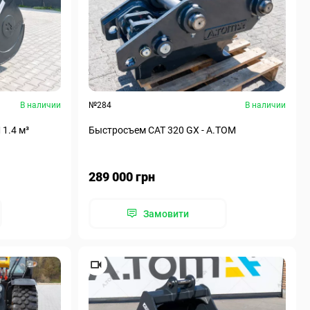
В наличии
№284
В наличии
1.4 м³
Быстросъем CAT 320 GX - A.TOM
289 000 грн
Замовити