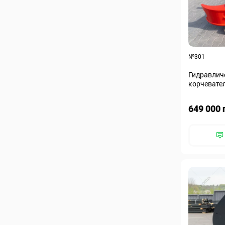
№301
Гидравличе
корчевате
649 000 