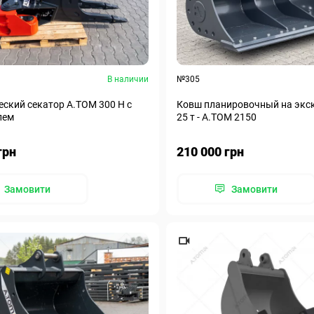
В наличии
№305
ский секатор A.TOM 300 H с
Ковш планировочный на экск
лем
25 т - A.TOM 2150
грн
210 000 грн
Замовити
Замовити