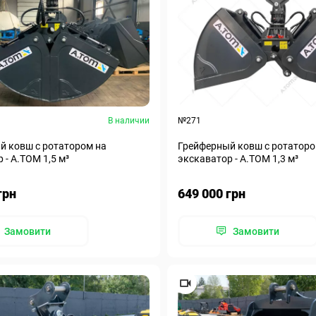
В наличии
№271
й ковш с ротатором на
Грейферный ковш с ротаторо
 - А.ТОМ 1,5 м³
экскаватор - А.ТОМ 1,3 м³
грн
649 000 грн
Замовити
Замовити