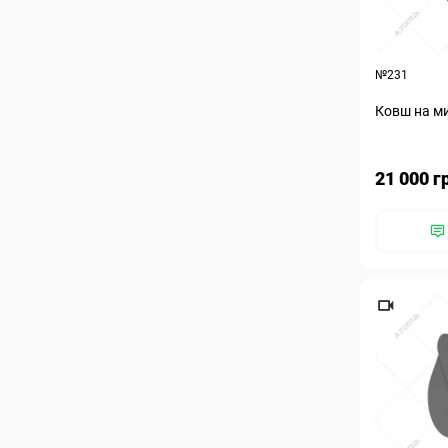
№231
Ковш на ми
21 000 г