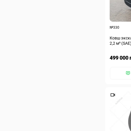
№330
Ковш экск
2,2 м³ (SAE
499 000 