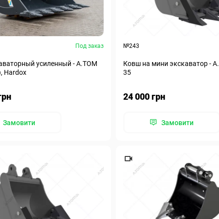
Под заказ
№243
аваторный усиленный - A.TOM
Ковш на мини экскаватор - 
), Hardox
35
грн
24 000 грн
Замовити
Замовити