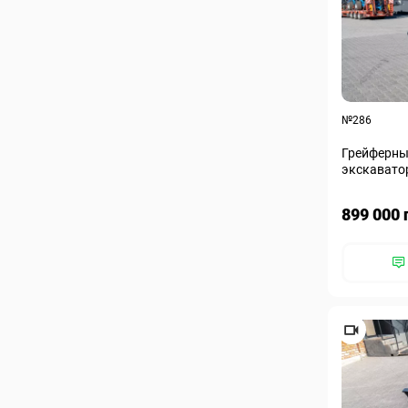
№286
Грейферны
экскаватор
899 000 