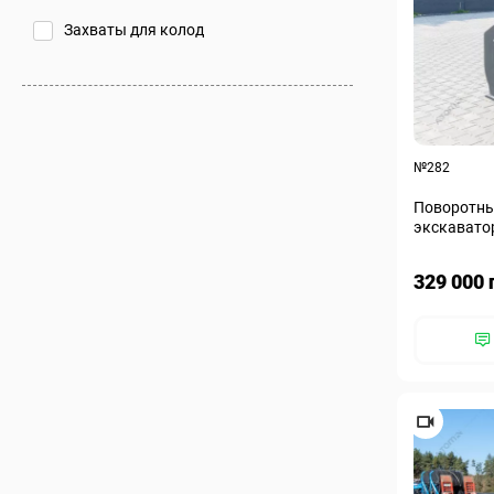
Захваты для колод
№282
Поворотны
экскавато
2000
329 000 