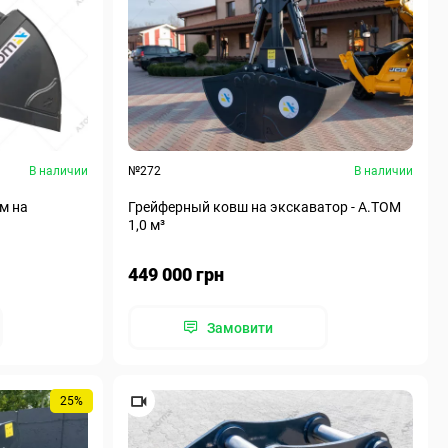
В наличии
№272
В наличии
м на
Грейферный ковш на экскаватор - А.ТОМ
1,0 м³
449 000 грн
Замовити
25%