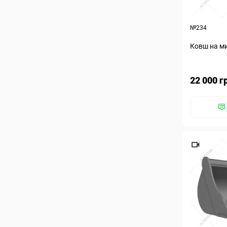
№234
Ковш на ми
22 000 г