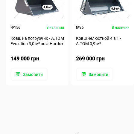
№156
В наличии
№35
В наличии
Ковш на погрузчик - A.TOM
Ковш челюстной 4 в 1 -
Evolution 3,0 м³ нож Hardox
А.ТОМ 0,9 м³
149 000 грн
269 000 грн
Замовити
Замовити