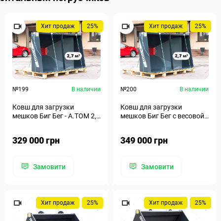
Хит продаж
25%
Хит продаж
25%
№199
В наличии
№200
В наличии
Ковш для загрузки
Ковш для загрузки
мешков Биг Бег - А.ТОМ 2,7
мешков Биг Бег с весовой
м³
системой - А.ТОМ 2,7 м³
329 000 грн
349 000 грн
Замовити
Замовити
Хит продаж
25%
Хит продаж
25%