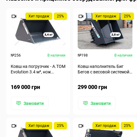
Хит продаж
25%
Хит продаж
25%
№256
В наличии
№198
В наличии
Ковш на погрузчик - A.TOM
Ковш наполнитель Биг
Evolution 3.4 м³, нож
Бегов с весовой системой -
Hardox
А.ТОМ 2,0 м³
169 000 грн
299 000 грн
Замовити
Замовити
Хит продаж
25%
Хит продаж
25%