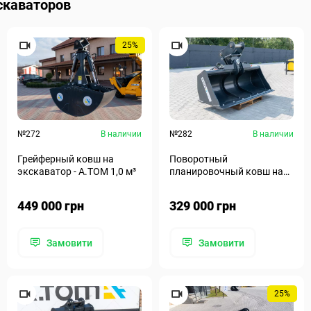
скаваторов
25%
№272
В наличии
№282
В наличии
Грейферный ковш на
Поворотный
экскаватор - А.ТОМ 1,0 м³
планировочный ковш на
экскаватор с двойным
ножом - А.ТОМ 2000
449 000 грн
329 000 грн
Замовити
Замовити
25%