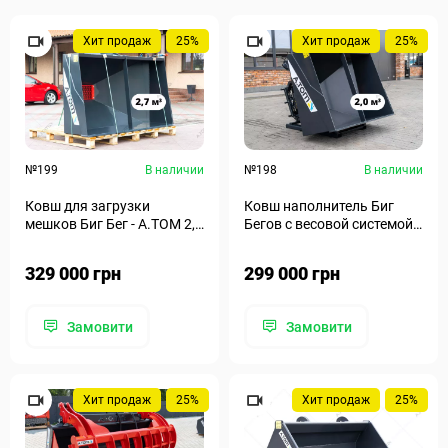
Хит продаж
25%
Хит продаж
25%
№199
В наличии
№198
В наличии
Ковш для загрузки
Ковш наполнитель Биг
мешков Биг Бег - А.ТОМ 2,7
Бегов с весовой системой -
м³
А.ТОМ 2,0 м³
329 000 грн
299 000 грн
Замовити
Замовити
Хит продаж
25%
Хит продаж
25%