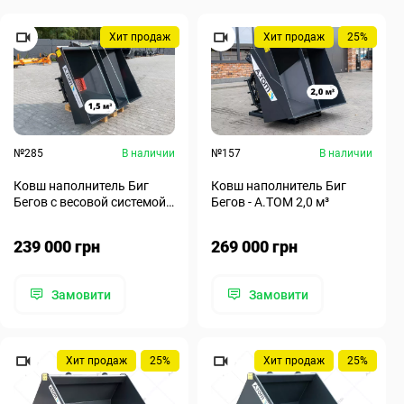
Хит продаж
Хит продаж
25%
№285
В наличии
№157
В наличии
Ковш наполнитель Биг
Ковш наполнитель Биг
Бегов с весовой системой -
Бегов - А.ТОМ 2,0 м³
А.ТОМ 1,5 м³
239 000 грн
269 000 грн
Замовити
Замовити
Хит продаж
25%
Хит продаж
25%