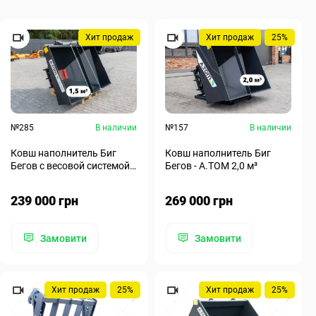
Хит продаж
Хит продаж
25%
№285
В наличии
№157
В наличии
Ковш наполнитель Биг
Ковш наполнитель Биг
Бегов с весовой системой -
Бегов - А.ТОМ 2,0 м³
А.ТОМ 1,5 м³
239 000 грн
269 000 грн
Замовити
Замовити
Хит продаж
25%
Хит продаж
25%