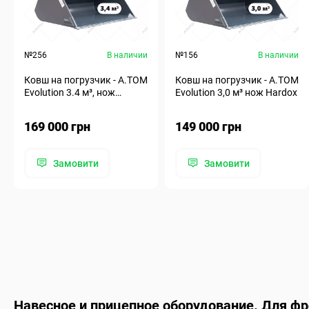
№256
В наличии
№156
В наличии
Ковш на погрузчик - A.TOM
Ковш на погрузчик - A.TOM
Evolution 3.4 м³, нож
Evolution 3,0 м³ нож Hardox
Hardox
169 000 грн
149 000 грн
Замовити
Замовити
Навесное и прицепное оборудование. Для ф