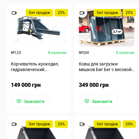
Хит продаж
25%
Хит продаж
25%
№125
В наличии
№200
В наличии
Корчеватель крокодил,
Ковш для загрузки
гидравлический
мешков Биг Бег с весовой
корчеватель - А.ТОМ H
системой - А.ТОМ 2,7 м³
149 000 грн
349 000 грн
Замовити
Замовити
Хит продаж
25%
Хит продаж
25%