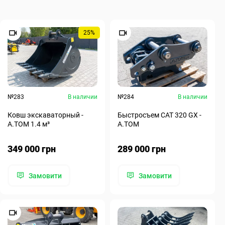
25%
№283
В наличии
№284
В наличии
Ковш экскаваторный -
Быстросъем CAT 320 GX -
A.TOM 1.4 м³
A.TOM
349 000 грн
289 000 грн
Замовити
Замовити