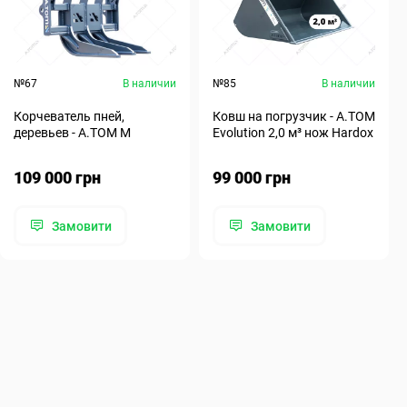
№67
В наличии
№85
В наличии
Корчеватель пней,
Ковш на погрузчик - A.TOM
деревьев - А.ТОМ M
Evolution 2,0 м³ нож Hardox
109 000 грн
99 000 грн
Замовити
Замовити