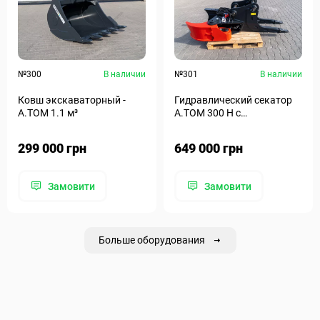
№300
В наличии
№301
В наличии
Ковш экскаваторный -
Гидравлический секатор
A.TOM 1.1 м³
A.TOM 300 H с
корчевателем
299 000 грн
649 000 грн
Замовити
Замовити
Больше оборудования