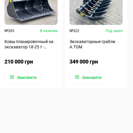
№305
В наличии
№322
Под заказ
Ковш планировочный на
Экскаваторные грабли
экскаватор 18-25 т -
A.TOM
A.TOM 2150
210 000 грн
349 000 грн
Замовити
Замовити