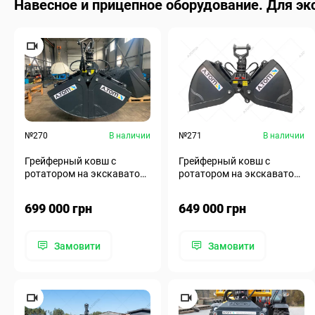
Навесное и прицепное оборудование. Для эк
№270
В наличии
№271
В наличии
Грейферный ковш с
Грейферный ковш с
ротатором на экскаватор -
ротатором на экскаватор -
А.ТОМ 1,5 м³
А.ТОМ 1,3 м³
699 000 грн
649 000 грн
Замовити
Замовити