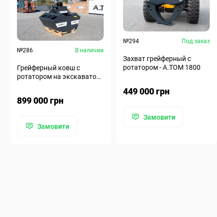
№294
Под заказ
№286
В наличии
Захват грейферный с
ротатором - А.ТОМ 1800
Грейферный ковш с
ротатором на экскаватор -
А.ТОМ 2,0 м³
449 000 грн
899 000 грн
Замовити
Замовити