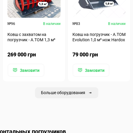
№96
В наличии
№83
В наличии
Ковш с захватом на
Ковш на погрузчик - A.TOM
погрузчик - А.ТОМ 1,3 м³
Evolution 1,0 м³ нож Hardox
269 000 грн
79 000 грн
Замовити
Замовити
Больше оборудования
ронтальных погрузчиков