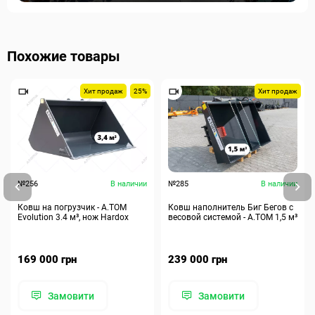
Похожие товары
Хит продаж
25%
Хит продаж
№256
В наличии
№285
В наличии
Ковш на погрузчик - A.TOM
Ковш наполнитель Биг Бегов с
Evolution 3.4 м³, нож Hardox
весовой системой - А.ТОМ 1,5 м³
169 000 грн
239 000 грн
Замовити
Замовити