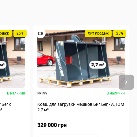
родаж
25%
Хит продаж
25%
В наличии
№199
В наличии
 Бег с
Ковш для загрузки мешков Биг Бег - А.ТОМ
м³
2,7 м³
329 000 грн