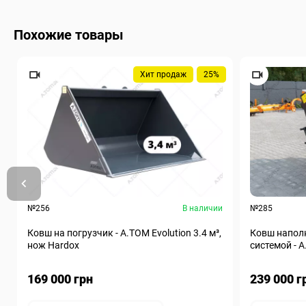
Похожие товары
Хит продаж
25%
№256
В наличии
№285
Ковш на погрузчик - A.TOM Evolution 3.4 м³,
Ковш наполн
нож Hardox
системой - А
169 000 грн
239 000 г