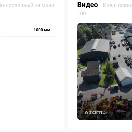
Видео
анировочный на мини
Ковш плани
100
1000 мм