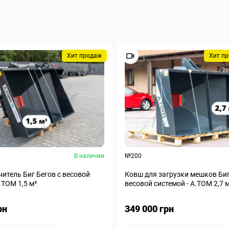
Хит продаж
Хит п
В наличии
№200
итель Биг Бегов с весовой
Ковш для загрузки мешков Биг
.ТОМ 1,5 м³
весовой системой - А.ТОМ 2,7 
рн
349 000 грн