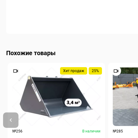
Похожие товары
Хит продаж
25%
№256
В наличии
№285