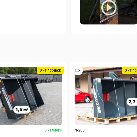
Хит продаж
Хит п
В наличии
№200