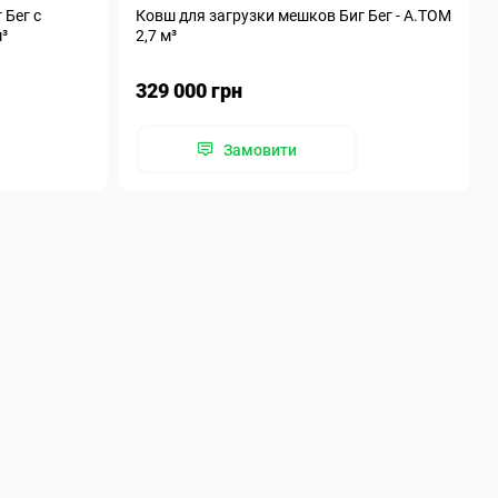
 Бег с
Ковш для загрузки мешков Биг Бег - А.ТОМ
м³
2,7 м³
329 000 грн
Замовити