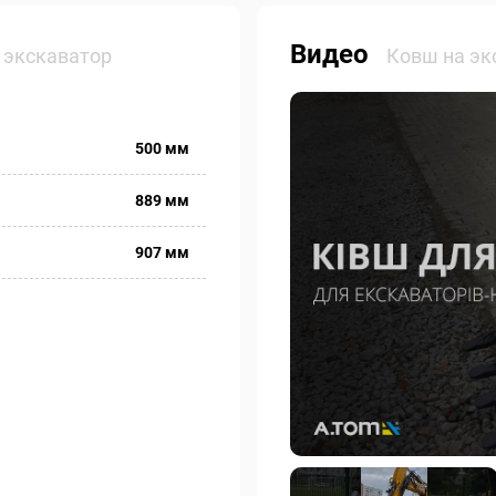
Видео
 экскаватор
Ковш на эк
500 мм
889 мм
907 мм