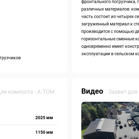
фронтального погрузчика, 
различных материалов: комп
часть состоит из четырех 
загруженный материал к ст
производится с помощью дв
горизонтальные сменные ко
одновременно имеет конст
эксплуатации в сельском х
грузчиков
Видео
для компоста - А.ТОМ
Захват для
2025 мм
1150 мм