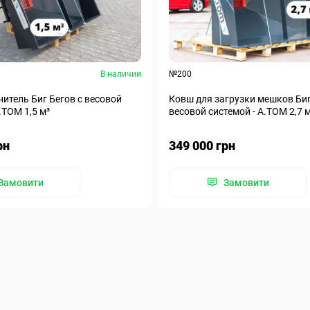
В наличии
№200
итель Биг Бегов с весовой
Ковш для загрузки мешков Биг
.ТОМ 1,5 м³
весовой системой - А.ТОМ 2,7 
рн
349 000 грн
Замовити
Замовити