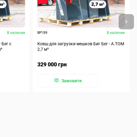
В наличии
№199
В наличии
 Бег с
Ковш для загрузки мешков Биг Бег - А.ТОМ
м³
2,7 м³
329 000 грн
Замовити