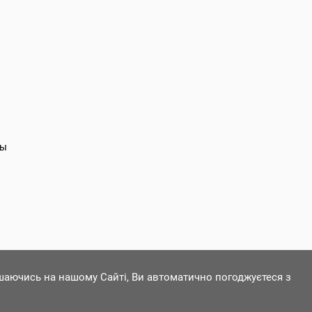
ты
ишаючись на нашому Сайті, Ви автоматично погоджуєтеся з