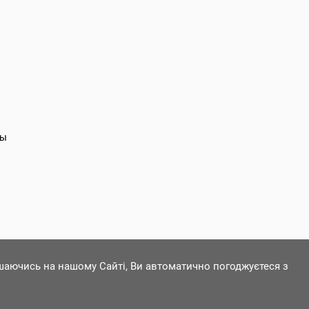
ты
ишаючись на нашому Сайті, Ви автоматично погоджуєтеся з