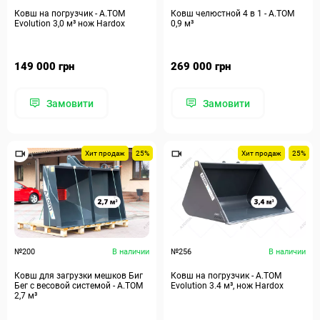
Ковш на погрузчик - A.TOM
Ковш челюстной 4 в 1 - А.ТОМ
Evolution 3,0 м³ нож Hardox
0,9 м³
149 000 грн
269 000 грн
Замовити
Замовити
Хит продаж
25%
Хит продаж
25%
№200
В наличии
№256
В наличии
Ковш для загрузки мешков Биг
Ковш на погрузчик - A.TOM
Бег с весовой системой - А.ТОМ
Evolution 3.4 м³, нож Hardox
2,7 м³