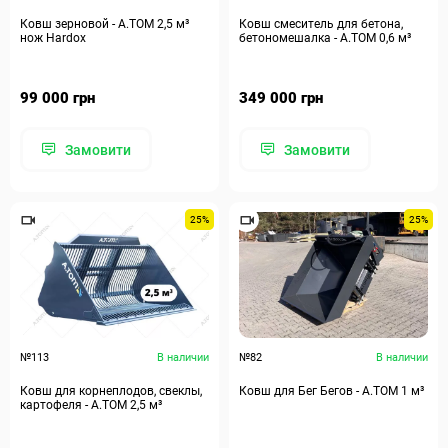
Ковш зерновой - А.ТОМ 2,5 м³
Ковш смеситель для бетона,
нож Hardox
бетономешалка - А.ТОМ 0,6 м³
99 000 грн
349 000 грн
Замовити
Замовити
25%
25%
№113
В наличии
№82
В наличии
Ковш для корнеплодов, свеклы,
Ковш для Бег Бегов - А.ТОМ 1 м³
картофеля - А.ТОМ 2,5 м³