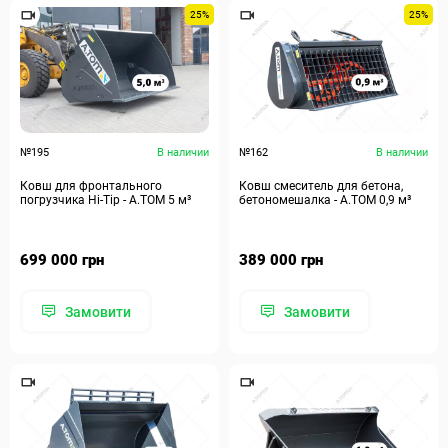
25%
25%
№195
В наличии
№162
В наличии
Ковш для фронтального
Ковш смеситель для бетона,
погрузчика Hi-Tip - A.TOM 5 м³
бетономешалка - А.ТОМ 0,9 м³
699 000 грн
389 000 грн
Замовити
Замовити