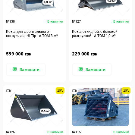
№138
В наличии
№127
В наличии
Ковш для фронтального
Ковш откидной, с боковой
погрузчика Hi-Tip - A.TOM 3 м³
разгрузкой - А.ТОМ 1,0 м³
599 000 грн
229 000 грн
Замовити
Замовити
25%
25%
№126
В наличии
№115
В наличии