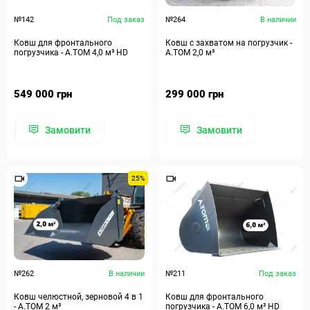
№142
Под заказ
№264
В наличии
Ковш для фронтального
Ковш с захватом на погрузчик -
погрузчика - А.ТОМ 4,0 м³ HD
А.ТОМ 2,0 м³
549 000 грн
299 000 грн
Замовити
Замовити
25%
№262
В наличии
№211
Под заказ
Ковш челюстной, зерновой 4 в 1
Ковш для фронтального
- А.ТОМ 2 м³
погрузчика - А.ТОМ 6,0 м³ HD