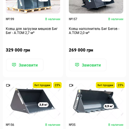
№199
В наличии
№157
В наличии
Ковш для загрузки мешков Биг
Ковш наполнитель Биг Бегов -
Бег - А.ТОМ 2,7 м³
А.ТОМ 2,0 м³
329 000 грн
269 000 грн
Замовити
Замовити
Хит продаж
25%
Хит продаж
25%
№156
В наличии
№35
В наличии