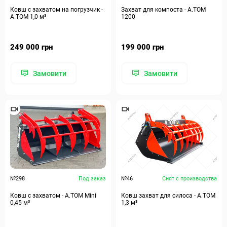
Ковш с захватом на погрузчик -
Захват для компоста - А.ТОМ
А.ТОМ 1,0 м³
1200
249 000 грн
199 000 грн
Замовити
Замовити
№298
Под заказ
№46
Снят с производства
Ковш с захватом - A.TOM Mini
Ковш захват для силоса - А.ТОМ
0,45 м³
1,3 м³