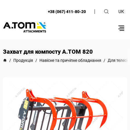
UK
+38 (067) 411-80-20
Захват для компосту А.ТОМ 820
/
Продукція
/
Навісне та причіпне обладнання
/
Для телеск