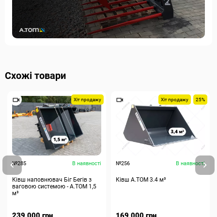
Схожі товари
Хіт продажу
Хіт продажу
25%
№285
В наявності
№256
В наявності
Ківш наповнювач Біг Бегів з
Ківш A.TOM 3.4 м³
ваговою системою - А.ТОМ 1,5
м³
239 000 грн
169 000 грн