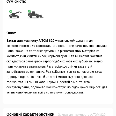
Сумісність:
Опис:
Захват для компосту А.ТОМ 820
— навісне обладнання для
телескопічного або фронтального навантажувача, призначене для
навантаження та транспортування різноманітних матеріалів:
компост, гній, сміття, силос, кормові суміші та ін. Верхня частина
складається з чотирьох серпоподібних кованих зубців, які міцно
притискають завантажений матеріал до стінки захвата й
запобігають розсипанню. Рух здійснюється за допомогою двох
гідроциліндрів. На нижній частині механізму знаходяться
горизонтальні змінні ковані зуби. Простий в монтажі та
обслуговуванні, водночас має конструкцію підвищеної міцності для
інтенсивної експлуатації в сільському господарстві.
Основні характеристики
Захват для компосту А.ТОМ 820