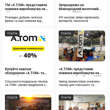
ТМ «А.ТОМ» представила
Запрошуємо на
новинки виробництва на
Міжнародний молочний
«Молочному конгресі»
конгрес 2021!
Розкидач добрив, силосна
XIV конгрес збере керівників,
фреза та інші новинки від
експертів, технологів
українського бренду
Стаття
Стаття
Купуйте навісне
«A.TOM» представив
обладнання «А.ТОМ» та
новинки виробництва на
отримуйте
виставці «АгроВесна 2021»
держкомпенсацію до 40%!
Сільськогосподарська техніка
Завод презентував оновлену
«А.ТОМ»: умови придбання з
техніку для сільського та
держкомпенсацією
лісового господарства
Стаття
Стаття