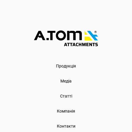
метою виставки буде надання
система управління якістю
аграріям нових технічних
стосовно виробництва
досягнень, а також можливість
підіймального та вантажно-р
порівняти ко
Продукція
Медіа
Статті
Компанія
Контакти