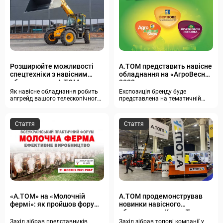
Розширюйте можливості
А.ТОМ представить навісне
спецтехніки з навісним
обладнання на «АгроВесна
обладнанням А.ТОМ
2022»
Як навісне обладнання робить
Експозиція бренду буде
апгрейд вашого телескопічного
представлена на тематичній
навантажувача
виставці «Зернові технології»
Стаття
Стаття
«А.ТОМ» на «Молочній
А.ТОМ продемонстрував
фермі»: як пройшов форум
новинки навісного
молочного скотарства
обладнання «КомунТех»
Захід зібрав представників
Захід зібрав топові компанії у