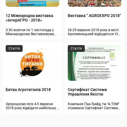
12 Міжнародна виставка
Виставка " AGROEXPO 2018"
«ІнтерАГРО - 2018»
З 30 жовтня по 1 листопада у
26-29 вересня 2018 року в місті
Міжнародному Виставковому
Кропивницький відбудеться VI
центрі, що на Лівобережній у
Міжнародна Агропромислова
Києві, відбулась 12 Міжнародна
виставка «Агроекспо - 2018» з
виставка «ІнтерАГРО - 2018».
польовою демонстрацією
Стаття
Стаття
техніки і технологій. Виставкова
площа в минулому році охопила
120 000 м2, в цьому році
очікується розширення
Битва Агротитанів 2018
Сертифікат Системи
Управління Якістю
Запрошуємо всіх 4-5 вересня
Компанія Пак-Трейд, тм "А.ТОМ"
2018 року відвідати найбільшу в
отримала Сертифікат Системи
Україні мега виставку-
Управління Якістю. Це один з
демонстрацію
найбільш об'єктивних доказів
сільськогосподарської техніки
надійності організації. Даним
«Битва Агротитанів». Основною
документом засвідчується, що