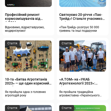
Професійний ремонт
Святкуємо 20-річчя «Пак-
кормозмішувачів від
Трейд»! Станьте учасником
А.ТОМ
розіграшу
Відновимо, відреставруємо,
«Пак-Трейд» розігрує 50 000
модернізуємо!
гривень та інші подарунки
Стаття
Стаття
10-та «Битва Агротитанів
«А.ТОМ» на «УКАБ
2023» — ще один корисний
Агротехнології 2023»:
агроівент сезону
рішення для агросектору
Як пройшла одна з головних
Як пройшла традиційна
агроподій року
агровиставка «Українського
клубу аграрного бізнесу»
Стаття
Стаття