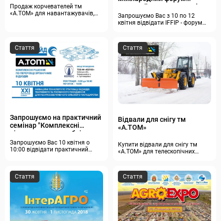
харчової промисловості та
Продаж корчевателей тм
«А.ТОМ» для навантажувачів,
упаковки!
Запрошуємо Вас з 10 по 12
екскаваторів JCB, Manitou,
квітня відвідати IFFIP - форум
Kubota і ін.
харчової промисловості та
упаковки!
Стаття
Стаття
Запрошуємо на практичний
Відвали для снігу тм
семінар "Комплексні
«А.ТОМ»
рішення по переробці
органічних відходів"
Запрошуємо Вас 10 квітня о
Купити відвали для снігу тм
10:00 відвідати практичний
«А.ТОМ» для телескопічних
семінар на тему "Комплексні
навантажувачів JCB, Manitou.
рішення по переробці
Фронтальних навантажувачів.
органічних відходів".
Екскаваторів-навантажувачів
Стаття
Стаття
JCB 3CX. Тракторів John Deere