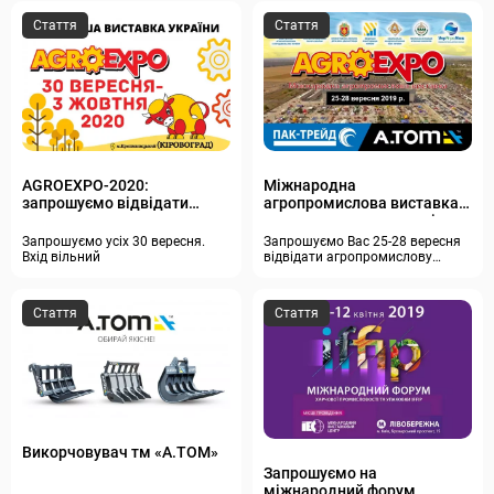
Пустоварівка. Вхід вільний
Стаття
Стаття
AGROEXPO-2020:
Міжнародна
запрошуємо відвідати
агропромислова виставка з
головну агровиставку
польовою демонстрацією
країни
техніки та технологій
Запрошуємо усіх 30 вересня.
Запрошуємо Вас 25-28 вересня
AGROEXPO 2019
Вхід вільний
відвідати агропромислову
виставку AGROEXPO 2019
Стаття
Стаття
Викорчовувач тм «А.ТОМ»
Запрошуємо на
міжнародний форум