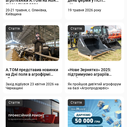
агротехніки А.ТОМ на AGRO
день ферми у ПСП
CHALLENGE 2026
«Новоселиця»
20-21 травня, с. Оленівка,
19 травня 2026 року
Київщина
Стаття
Стаття
A.TOM представив новинки
«Нове Зернятко» 2025:
на Дні поля в агрофірмі
підтримуємо аграріїв
«Розволожжя»
українським
Захід відбувся 23 квітня 2026 на
Як пройшов дев'ятий агрофорум
Черкащині
на базі «Агропродсервіс»
Стаття
Стаття