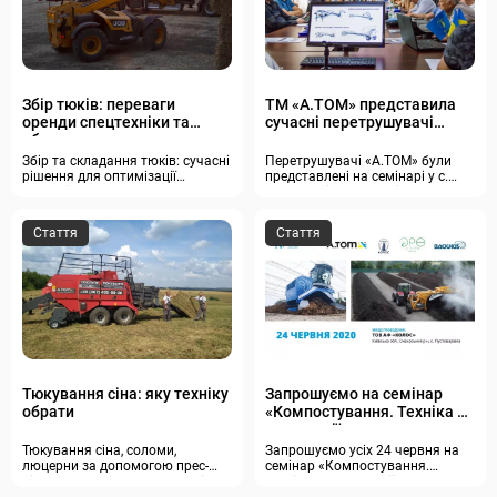
Збір тюків: переваги
TM «A.TOM» представила
оренди спецтехніки та
сучасні перетрушувачі
обладнання
компосту на практичному
семінарі «Компостування.
Збір та складання тюків: сучасні
Перетрушувачі «A.TOM» були
Техніка та технології»
рішення для оптимізації
представлені на семінарі у с.
процесів
Пустоварівка на базі АФ
«КОЛОС»
Стаття
Стаття
Тюкування сіна: яку техніку
Запрошуємо на семінар
обрати
«Компостування. Техніка та
технології»
Тюкування сіна, соломи,
Запрошуємо усіх 24 червня на
люцерни за допомогою прес-
семінар «Компостування.
підбирача. Оренда спецтехніки
Техніка та технології» у с.