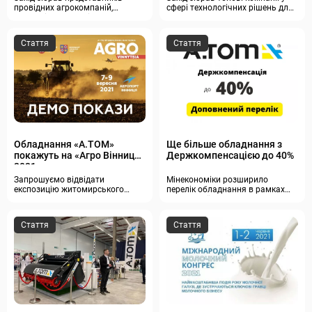
провідних агрокомпаній,
сфері технологічних рішень для
експертів, науковців
житлово-комунального
господарства
Стаття
Стаття
Обладнання «А.ТОМ»
Ще більше обладнання з
покажуть на «Агро Вінниця
Держкомпенсацією до 40%
2021»
Запрошуємо відвідати
Мінекономіки розширило
експозицію житомирського
перелік обладнання в рамках
заводу!
Державної програми
Стаття
Стаття