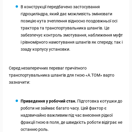
В конструкції передбачено застосування
гідроциліндра, який дає можливість змінювати
позицію кута зчеплення відносно поздовжньої осі
трактора та транспортувальника шлангів. Це
забезпечує контроль змотування, наближення муфт
і рівномірного намотування шлангів як спереду, так і
ззаду корпусу установки.
Серед незаперечних переваг причіпного
транспортувальника шлангів для гною «А.ТОМ» варто
зазначити:
Приведення у робочий стан.
Підготовка котушки до
роботи не займає багато часу. Цей фактор є
надзвичайно важливим під час внесення рідкої
фракції гною в поля, де швидкість роботи відіграє не
останню роль.