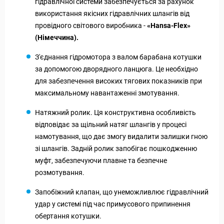
гідравлічної системи забезпечується за рахунок
використання якісних гідравлічних шлангів від
провідного світового виробника -
«Hansa-Flex»
(Німеччина).
З'єднання гідромотора з валом барабана котушки
за допомогою дворядного ланцюга. Це необхідно
для забезпечення високих тягових показників при
максимальному навантаженні змотування.
Натяжний ролик. Ця конструктивна особливість
відповідає за щільний натяг шлангів у процесі
намотування, що дає змогу видалити залишки гною
зі шлангів. Задній ролик запобігає пошкодженню
муфт, забезпечуючи плавне та безпечне
розмотування.
Запобіжний клапан, що унеможливлює гідравлічний
удар у системі під час примусового припинення
обертання котушки.