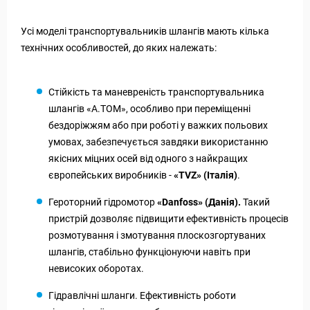
Усі моделі транспортувальників шлангів мають кілька
технічних особливостей, до яких належать:
Стійкість та маневреність транспортувальника
шлангів «А.ТОМ», особливо при переміщенні
бездоріжжям або при роботі у важких польових
умовах, забезпечується завдяки використанню
якісних міцних осей від одного з найкращих
європейських виробників -
«TVZ» (Італія)
.
Героторний гідромотор
«Danfoss» (Данія).
Такий
пристрій дозволяє підвищити ефективність процесів
розмотування і змотування плоскозгортуваних
шлангів, стабільно функціонуючи навіть при
невисоких оборотах.
Гідравлічні шланги. Ефективність роботи