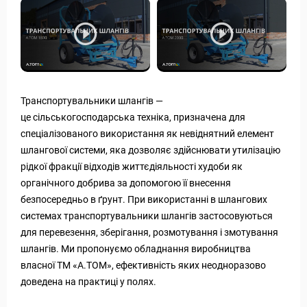
Транспортувальники шлангів —
це сільськогосподарська техніка, призначена для
спеціалізованого використання як невіднятний елемент
шлангової системи, яка дозволяє здійснювати утилізацію
рідкої фракції відходів життєдіяльності худоби як
органічного добрива за допомогою її внесення
безпосередньо в ґрунт. При використанні в шлангових
системах транспортувальники шлангів застосовуються
для перевезення, зберігання, розмотування і змотування
шлангів. Ми пропонуємо обладнання виробництва
власної ТМ «А.ТОМ», ефективність яких неодноразово
доведена на практиці у полях.