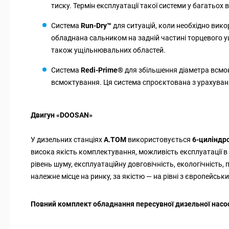
тиску. Термін експлуатації такої системи у багатьох
Система
Run-Dry™
для ситуацій, коли необхідно вик
обладнана сальником на задній частині торцевого у
також ущільнювальних областей.
Система
Redi-Prime
®
для збільшення діаметра всмок
всмоктування. Ця система спроєктована з урахуван
Двигун «DOOSAN»
У дизельних станціях
A.TOM
використовується
6-циліндр
висока якість комплектування, можливість експлуатації 
рівень шуму, експлуатаційну довговічність, екологічніст
належне місце на ринку, за якістю — на рівні з європейсь
Повний комплект обладнання пересувної дизельної насо