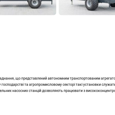
ладнання, що представлений автономним транспортованим агрегат
кому господарстві та агропромисловому секторі такі установки служа
ельних насосних станцій дозволяють працювати з висококонцентро