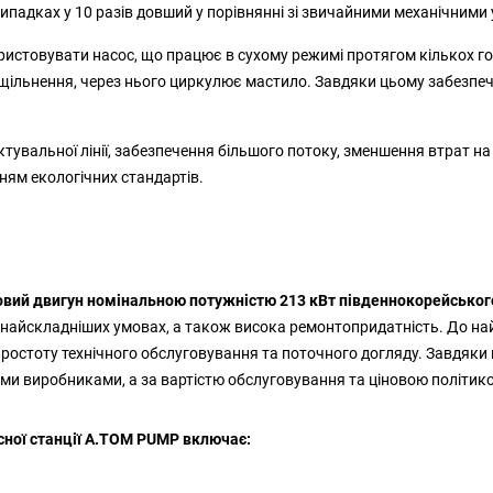
 випадках у 10 разів довший у порівнянні зі звичайними механічним
ористовувати насос, що працює в сухому режимі протягом кількох г
щільнення, через нього циркулює мастило. Завдяки цьому забезпеч
тувальної лінії, забезпечення більшого потоку, зменшення втрат на
ням екологічних стандартів.
овий двигун номінальною потужністю 213 кВт південнокорейсько
в найскладніших умовах, а також висока ремонтопридатність. До 
ь, простоту технічного обслуговування та поточного догляду. Завд
кими виробниками, а за вартістю обслуговування та ціновою політико
сної станції А.ТОМ PUMP включає: