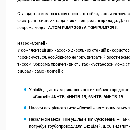
Стандартна комплектація насосного обладнання включає 
електричні системи та датчики, контрольні прилади. Для т
зокрема моделі
A.TOM PUMP 290 і A.TOM PUMP 295
.
Насос «Cornell»
У комплектації цих насосно-дизельних станцій використо
перекачується, необхідного напору, витрати й висоти всм
тиском. Зокрема продуктивність таких установок може с
вибрали саме
«Cornell»
:
У лінійці цього американського виробника представл
—
«Cornell» 4NHTB; 4NHTB-19; 6NHTB; 6NHTB-19
.
Насоси для рідкого гною
«Cornell»
виготовляються з 
Незалежне механічне ущільнення
Cycloseal
®
— найкр
потребує трубопроводу для цих цілей. Щоб видалит