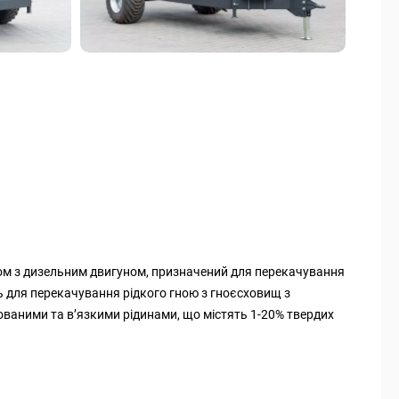
ом з дизельним двигуном, призначений для перекачування
ть для перекачування рідкого гною з гноєсховищ з
ваними та в’язкими рідинами, що містять 1-20% твердих