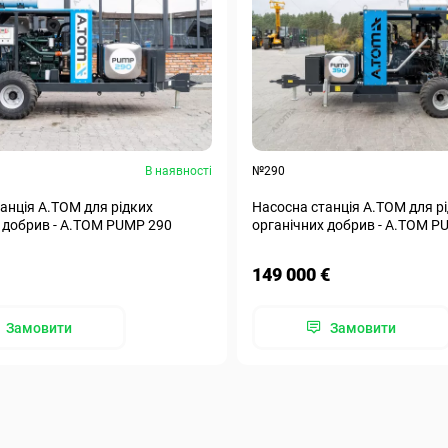
В наявності
№290
анція А.ТОМ для рідких
Насосна станція А.ТОМ для р
 добрив - А.ТОМ PUMP 290
органічних добрив - А.ТОМ P
149 000 €
Замовити
Замовити