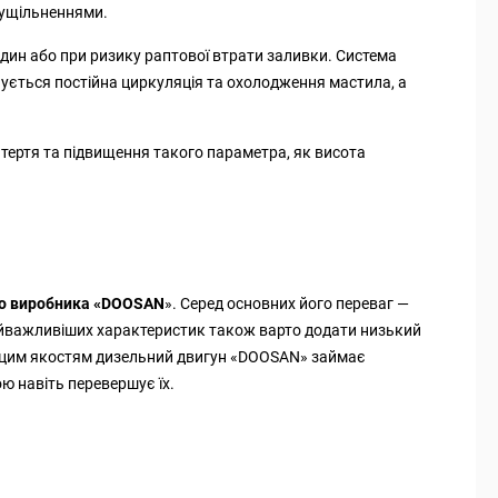
и ущільненнями.
один або при ризику раптової втрати заливки. Система
ується постійна циркуляція та охолодження мастила, а
 тертя та підвищення такого параметра, як висота
го виробника «DOOSAN
». Серед основних його переваг —
найважливіших характеристик також варто додати низький
яки цим якостям дизельний двигун «DOOSAN» займає
ю навіть перевершує їх.