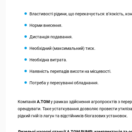
Властивості рідини, що перекачується: в’язкість, кон
Норми внесення.
Дистанція подавання.
Необхідний (максимальний) тиск.
Необхідна витрата.
Наявність перепадів висоти на місцевості.
Потреба у пересуванні обладнання.
Компанія
А.ТОМ
у рамках здійснення агропроєктів з пере
орендувати. Таке устаткування дозволяє провести утиліз
рідкий гній із лагун та відстійників біогазових установок.
Дизельні насосні станції А.ТОМ PUMP: комплектація та о