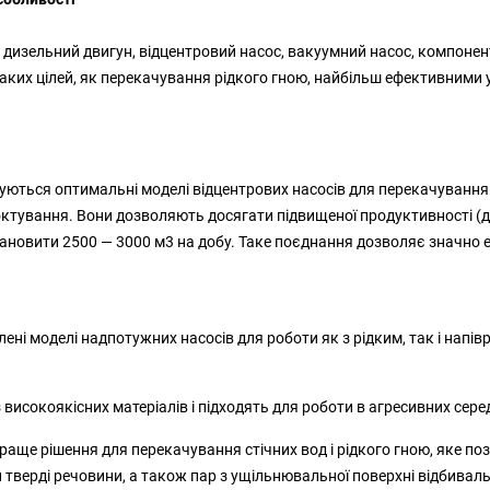
дизельний двигун, відцентровий насос, вакуумний насос, компонен
аких цілей, як перекачування рідкого гною, найбільш ефективними у
вуються оптимальні моделі відцентрових насосів для перекачуванн
октування. Вони дозволяють досягати підвищеної продуктивності (д
тановити 2500 — 3000 м
3
на добу. Таке поєднання дозволяє значно е
ені моделі надпотужних насосів для роботи як з рідким, так і напі
високоякісних матеріалів і підходять для роботи в агресивних сер
аще рішення для перекачування стічних вод і рідкого гною, яке поз
и тверді речовини, а також пар з ущільнювальної поверхні відбив