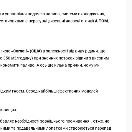
ти управління подачею палива, системи охолодження,
становками є пересувні дизельні насосні станції
A.TOM
,
я гною
«Cornell» (США)
в залежності від виду рідини, що
о 350 м
3
/годину) при значних потоках рідини з високим
кономити паливо. А ось ще кілька причин, чому ми
врідким гноєм. Серед найбільш ефективних моделей
едовищах.
бавляє необхідності зовнішнього промивання і, отже, не
альними та подавальними лопатками створюється перепад