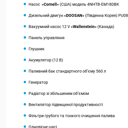
Насос
«Cornell»
(США) модель 4NHTB-EM18DBK
Дизельний двигун
«DOOSAN»
(Південна Корея) PU086
Вакуумний насос 12 V
«Wallenstein»
(Канада)
Панель управління
Глушник
Акумулятор (12 В)
Паливний бак стандартного об’єму 560 л
Генератор
Радіатор зі збільшеним об’ємом
Вентилятор підвищеної продуктивності
Фільтри грубого та тонкого очищення палива
Одновісне шасі