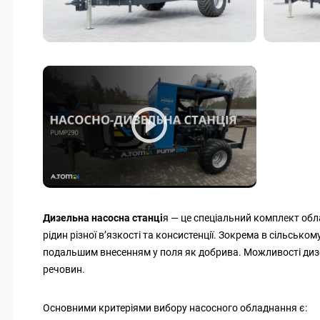
Дизельна насосна станці
я — це спеціальний комплект об
рідин різної в’язкості та консистенції. Зокрема в сільсь
подальшим внесенням у поля як добрива. Можливості диз
речовин.
Основними критеріями вибору насосного обладнання є: