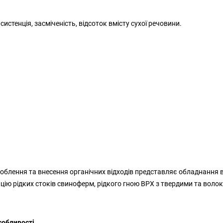
систенція, засміченість, відсоток вмісту сухої речовини.
роблення та внесення органічних відходів представляє обладнання в
ацію рідких стоків свиноферм, рідкого гною ВРХ з твердими та вол
собливості