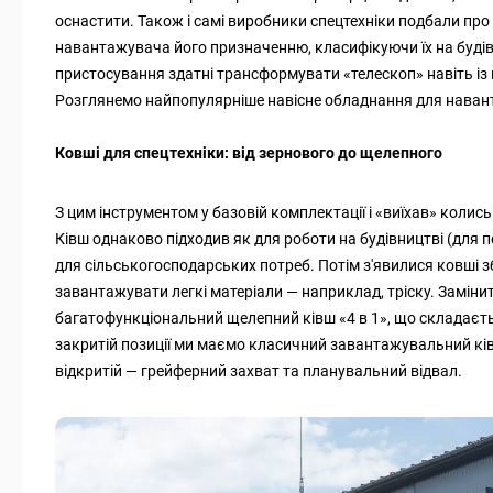
оснастити. Також і самі виробники спецтехніки подбали про
навантажувача його призначенню, класифікуючи їх на будіве
пристосування здатні трансформувати «телескоп» навіть і
Розглянемо найпопулярніше навісне обладнання для наван
Ковші для спецтехніки: від зернового до щелепного
З цим інструментом у базовій комплектації і «виїхав» коли
Ківш однаково підходив як для роботи на будівництві (для пе
для сільськогосподарських потреб. Потім з'явилися ковші з
завантажувати легкі матеріали — наприклад, тріску. Замінит
багатофункціональний щелепний ківш «4 в 1», що складаєтьс
закритій позиції ми маємо класичний завантажувальний кі
відкритій — грейферний захват та планувальний відвал.