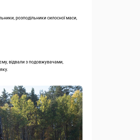
альники, розподільники силосної маси,
'єму, відвали з подовжувачами,
яку.