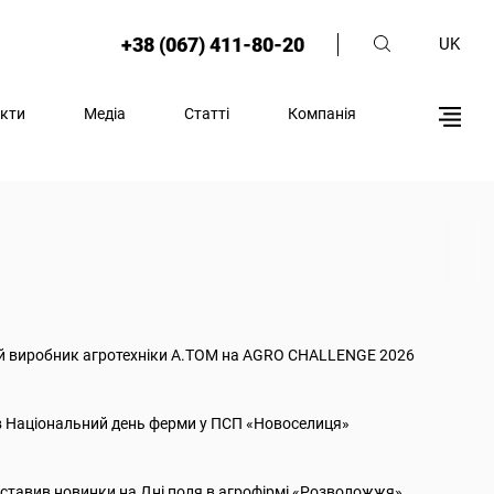
+38 (067) 411-80-20
UK
кти
Медіа
Статті
Компанія
й виробник агротехніки А.ТОМ на AGRO CHALLENGE 2026
 Національний день ферми у ПСП «Новоселиця»
ставив новинки на Дні поля в агрофірмі «Розволожжя»