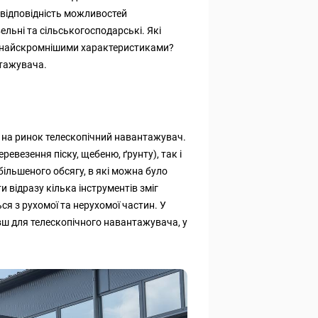
 відповідність можливостей
льні та сільськогосподарські. Які
з найскромнішими характеристиками?
тажувача.
сь на ринок телескопічний навантажувач.
ревезення піску, щебеню, ґрунту), так і
більшеного обсягу, в які можна було
и відразу кілька інструментів зміг
я з рухомої та нерухомої частин. У
вш для телескопічного навантажувача, у