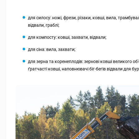
для силосу: ножі, фрези, різаки, ковші, вила, трамбув
відвали, граблі;
для компосту: ковші, захвати, відвали;
для сіна: вила, захвати;
для зерна та коренеплодів: зернові ковші великого об
ґратчасті ковші, наповнювачі біг-бегів відвали для бур