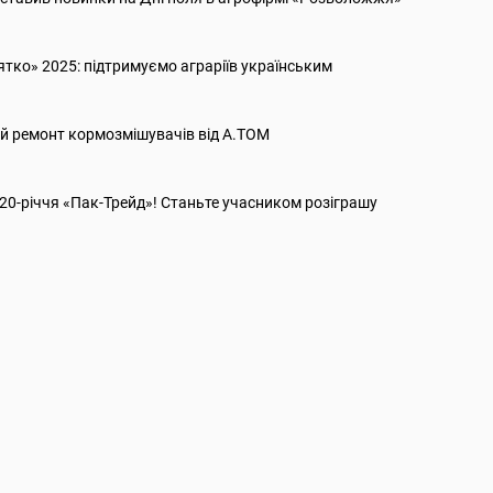
ятко» 2025: підтримуємо аграріїв українським
й ремонт кормозмішувачів від А.ТОМ
20-річчя «Пак-Трейд»! Станьте учасником розіграшу