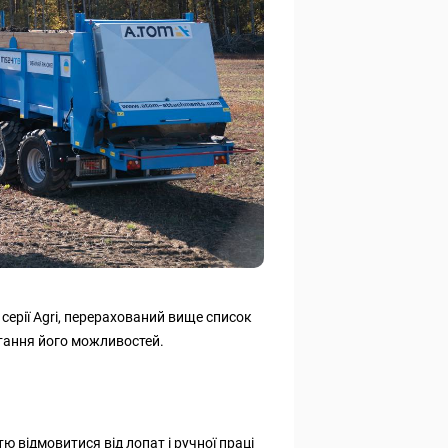
ерії Agri, перерахований вище список
тання його можливостей.
ю відмовитися від лопат і ручної праці