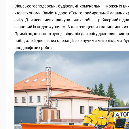
Сільськогосподарські, будівельні, комунальні — кожен із ци
«телескопом». Замість дорогої снігоприбиральної машини к
снігу. Для невеликих планувальних робіт – грейдерний відва
зерновий із подовжувачем. А для очищення тваринницьких 
Примітно, що конструкція відвалів для снігу дозволяє викор
робіт, але й для різних операцій із сипучими матеріалами, б
ландшафтних робіт.