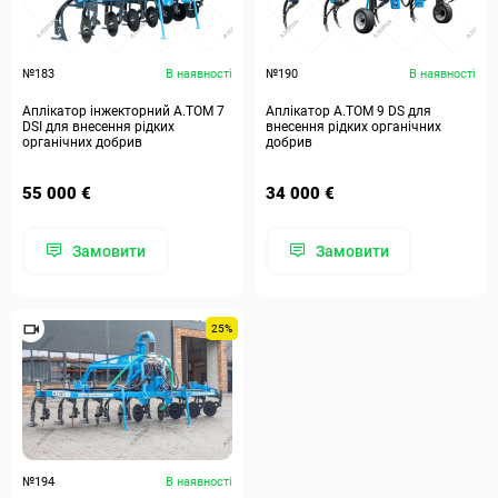
№183
В наявності
№190
В наявності
Аплікатор інжекторний А.ТОМ 7
Аплікатор А.ТОМ 9 DS для
DSI для внесення рідких
внесення рідких органічних
органічних добрив
добрив
55 000 €
34 000 €
Замовити
Замовити
25%
№194
В наявності