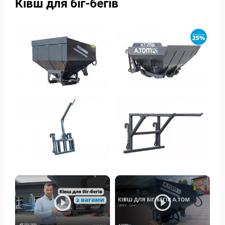
Ківш для біг-бегів