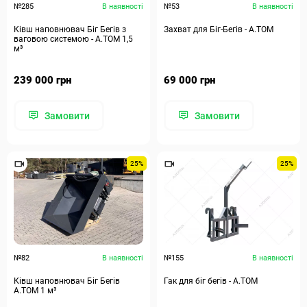
№285
В наявності
№53
В наявності
Ківш наповнювач Біг Бегів з
Захват для Біг-Бегів - А.ТОМ
ваговою системою - А.ТОМ 1,5
м³
239 000 грн
69 000 грн
Замовити
Замовити
25%
25%
№82
В наявності
№155
В наявності
Ківш наповнювач Біг Бегів
Гак для біг бегів - А.ТОМ
А.ТОМ 1 м³