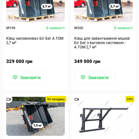
№199
В наявності
№200
В наявності
Ківш наповнювач Біг Бег А.ТОМ
Ківш для завантаження мішків
2,7 м³
Біг Бег з ваговою системою -
А.ТОМ 2,7 м³
329 000 грн
349 000 грн
Замовити
Замовити
Хіт продажу
25%