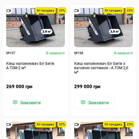
Хіт продажу
25%
Хіт продажу
25%
№157
В наявності
№198
В наявності
Ківш наповнювач Біг Бегів
Ківш наповнювач Біг Бегів з
А.ТОМ 2 м³
ваговою системою - А.ТОМ 2,0
м³
269 000 грн
299 000 грн
Замовити
Замовити
Хіт продажу
25%
Хіт продажу
25%