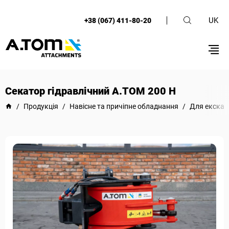
UK
+38 (067) 411-80-20
Секатор гідравлічний А.ТОМ 200 Н
/
Продукція
/
Навісне та причіпне обладнання
/
Для екскав