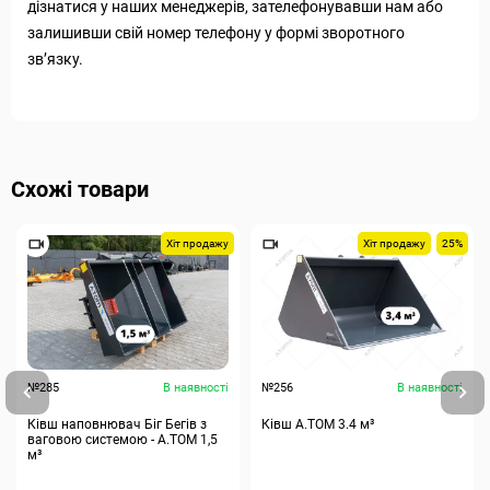
дізнатися у наших менеджерів, зателефонувавши нам або
залишивши свій номер телефону у формі зворотного
зв’язку.
Схожі товари
Хіт продажу
Хіт продажу
25%
№285
В наявності
№256
В наявності
Ківш наповнювач Біг Бегів з
Ківш A.TOM 3.4 м³
ваговою системою - А.ТОМ 1,5
м³