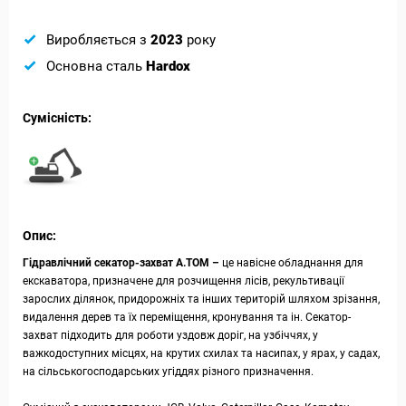
Виробляється з
2023
року
Основна сталь
Hardox
Сумісність:
Опис:
Гідравлічний секатор-захват А.ТОМ –
це навісне обладнання для
екскаватора, призначене для розчищення лісів, рекультивації
зарослих ділянок, придорожніх та інших територій шляхом зрізання,
видалення дерев та їх переміщення, кронування та ін. Секатор-
захват підходить для роботи уздовж доріг, на узбіччях, у
важкодоступних місцях, на крутих схилах та насипах, у ярах, у садах,
на сільськогосподарських угіддях різного призначення.