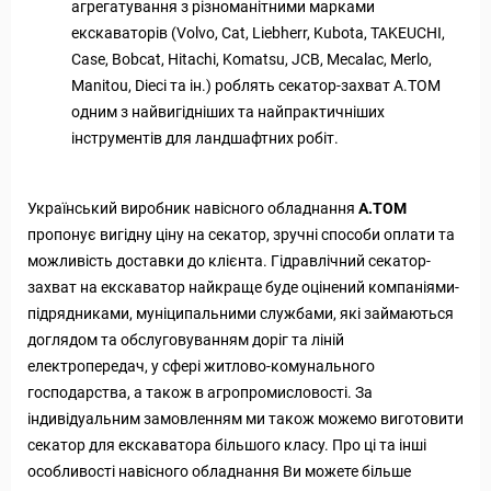
агрегатування з різноманітними марками
екскаваторів (Volvo, Cat, Liebherr, Kubota, TAKEUCHI,
Case, Bobcat, Hitachi, Komatsu, JCB, Mecalac, Merlo,
Manitou, Dieci та ін.) роблять секатор-захват А.ТОМ
одним з найвигідніших та найпрактичніших
інструментів для ландшафтних робіт.
Український виробник навісного обладнання
А.ТОМ
пропонує вигідну ціну на секатор, зручні способи оплати та
можливість доставки до клієнта. Гідравлічний секатор-
захват на екскаватор найкраще буде оцінений компаніями-
підрядниками, муніципальними службами, які займаються
доглядом та обслуговуванням доріг та ліній
електропередач, у сфері житлово-комунального
господарства, а також в агропромисловості. За
індивідуальним замовленням ми також можемо виготовити
секатор для екскаватора більшого класу. Про ці та інші
особливості навісного обладнання Ви можете більше