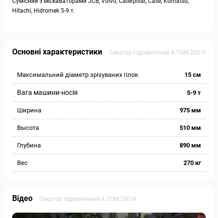
Сумісний з екскаваторами JCB, Volvo, Caterpillar, Case, Komatsu,
Hitachi, Hidromek 5-9 т.
Основні характеристики
Секатор гідравлічний А.ТОМ 200 Н
Максимальний діаметр зрізуваних гілок
15 см
Вага машини-носія
5-9 т
Ширина
975 мм
Высота
510 мм
Глубина
890 мм
Вес
270 кг
Відео
Секатор гідравлічний А.ТОМ 200 Н