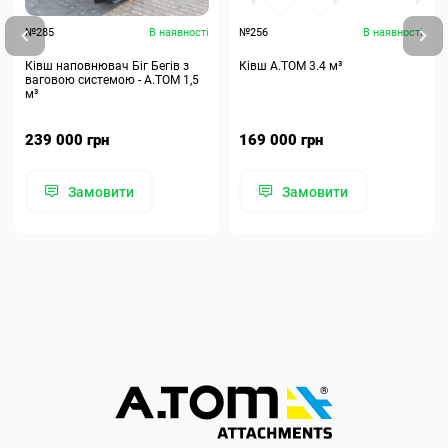
№285
В наявності
№256
В наявності
Ківш наповнювач Біг Бегів з
Ківш A.TOM 3.4 м³
ваговою системою - А.ТОМ 1,5
м³
239 000 грн
169 000 грн
Замовити
Замовити