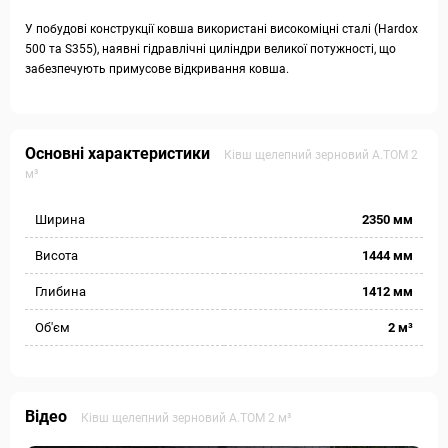
У побудові конструкції ковша використані високоміцні сталі (Hardox
500 та S355), наявні гідравлічні циліндри великої потужності, що
забезпечують примусове відкривання ковша.
Основні характеристики
Ківш щелепний зерновий А.ТОМ 2
м³
Ширина
2350 мм
Висота
1444 мм
Глибина
1412 мм
Об'єм
2 м³
Відео
Ківш щелепний зерновий А.ТОМ 2 м³