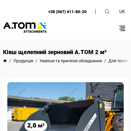
UK
+38 (067) 411-80-20
Ківш щелепний зерновий А.ТОМ 2 м³
/
Продукція
/
Навісне та причіпне обладнання
/
Для телеск