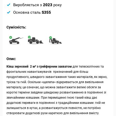
Виробляється з
2023
року
Основна сталь
S355
Сумісність:
Опис:
Ківш зерновий 2 м³ з грейферним захватом
для телескопічних та
фронтальних навантажувачів призначений для більш
продуктивного, швидкого завантаження таких матеріалів, як зерно,
тріска та гній. Оскільки «щелепа» відкривається для вивільнення
матеріалу, це означає, що можна завантажити великі обсяги за
короткі терміни завдяки швидкому розвантаженню в порівнянні зі
звичайними ковшами. При переміщенні гною такий ківш дає
додаткові переваги в порівнянні з традиційними ковшами: гній не
залишається в кутах, а розвантажується повністю, не потрібно
створювати додаткові рухи кареткою для вивільнення вмісту.