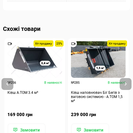
Схожі товари
Хіт продажу
25%
Хіт продажу
№256
В наявності
№285
В наявності
Ківш A.TOM 3.4 м³
Ківш наповнювач Біг Бегів з
ваговою системою - А.ТОМ 1,5
м³
169 000 грн
239 000 грн
Замовити
Замовити