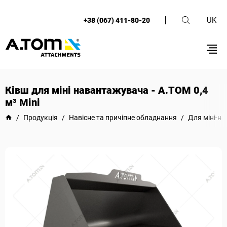
UK
+38 (067) 411-80-20
Ківш для міні навантажувача - A.TOM 0,4
м³ Mini
/
Продукція
/
Навісне та причіпне обладнання
/
Для міні-н