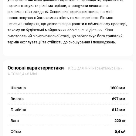
перевантажувати різні матеріали, спрощуючи виконання
різноманітних завдань. Основною перевагою ковша на міні
навантажувач є його компактність та маневреність. Він має
невеликі габарити, що дозволяє працювати в обмеженому просторі,
такому як будівельні майданчики або сільські ділянки. Ківш
виготовлений з високоякісної сталі, що забезпечує його тривалий
термін експлуатації та стійкість до зношування і пошкоджень.
Основні характеристики
Ківш для міні навантажувача -
A.TOM 0,4 м³ Mini
Ширина
1600 мм
Висота
697 мм
Глибина
812 мм
Вага
220 кг
Об'єм
0,4 м³