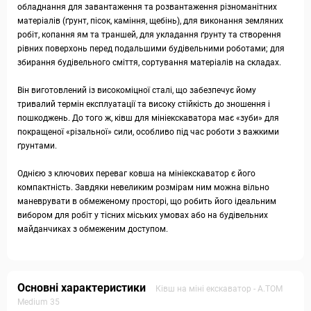
обладнання для завантаження та розвантаження різноманітних
матеріалів (ґрунт, пісок, каміння, щебінь), для виконання земляних
робіт, копання ям та траншей, для укладання ґрунту та створення
рівних поверхонь перед подальшими будівельними роботами; для
збирання будівельного сміття, сортування матеріалів на складах.
Він виготовлений із високоміцної сталі, що забезпечує йому
тривалий термін експлуатації та високу стійкість до зношення і
пошкоджень. До того ж, ківш для мініекскаватора має «зуби» для
покращеної «різальної» сили, особливо під час роботи з важкими
ґрунтами.
Однією з ключових переваг ковша на мініекскаватор є його
компактність. Завдяки невеликим розмірам ним можна вільно
маневрувати в обмеженому просторі, що робить його ідеальним
вибором для робіт у тісних міських умовах або на будівельних
майданчиках з обмеженим доступом.
Основні характеристики
Ківш на міні екскаватор - А.ТОМ
Medium 35