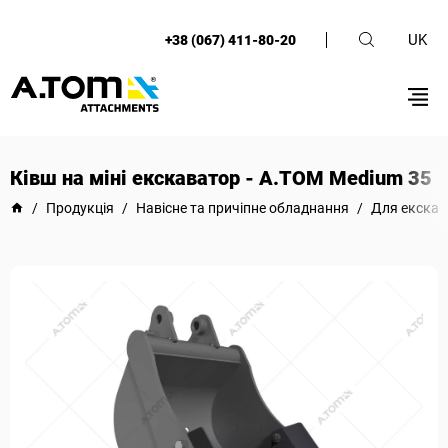
UK
+38 (067) 411-80-20
Ківш на міні екскаватор - А.ТОМ Medium 35
/
Продукція
/
Навісне та причіпне обладнання
/
Для екскав