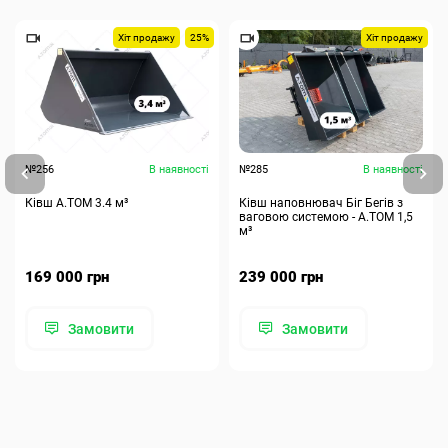
Хіт продажу
25%
Хіт продажу
№256
В наявності
№285
В наявності
Ківш A.TOM 3.4 м³
Ківш наповнювач Біг Бегів з
ваговою системою - А.ТОМ 1,5
м³
169 000 грн
239 000 грн
Замовити
Замовити