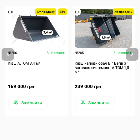
Хіт продажу
25%
Хіт продажу
№256
В наявності
№285
В наявності
Ківш A.TOM 3.4 м³
Ківш наповнювач Біг Бегів з
ваговою системою - А.ТОМ 1,5
м³
169 000 грн
239 000 грн
Замовити
Замовити