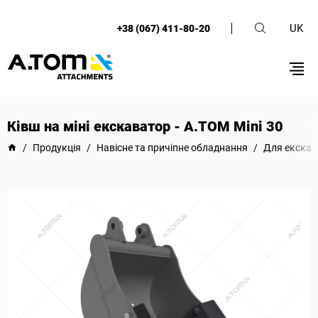
UK
+38 (067) 411-80-20
Ківш на міні екскаватор - А.ТОМ Mini 30
/
Продукція
/
Навісне та причіпне обладнання
/
Для екскав