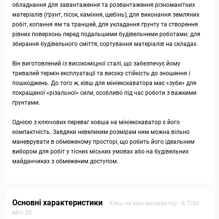
обладнання для завантаження та розвантаження різноманітних
матеріалів (ґрунт, пісок, каміння, щебінь), для виконання земляних
робіт, копання ям та траншей, для укладання ґрунту та створення
рівних поверхонь перед подальшими будівельними роботами; для
збирання будівельного сміття, сортування матеріалів на складах.
Він виготовлений із високоміцної сталі, що забезпечує йому
тривалий термін експлуатації та високу стійкість до зношення і
пошкоджень. До того ж, ківш для мініекскаватора має «зуби» для
покращеної «різальної» сили, особливо під час роботи з важкими
ґрунтами.
Однією з ключових переваг ковша на мініекскаватор є його
компактність. Завдяки невеликим розмірам ним можна вільно
маневрувати в обмеженому просторі, що робить його ідеальним
вибором для робіт у тісних міських умовах або на будівельних
майданчиках з обмеженим доступом.
Основні характеристики
Ківш на міні екскаватор - А.ТОМ
Mini 30