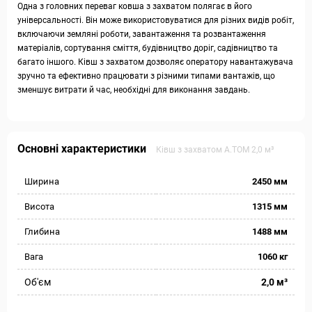
Одна з головних переваг ковша з захватом полягає в його
універсальності. Він може використовуватися для різних видів робіт,
включаючи земляні роботи, завантаження та розвантаження
матеріалів, сортування сміття, будівництво доріг, садівництво та
багато іншого. Ківш з захватом дозволяє оператору навантажувача
зручно та ефективно працювати з різними типами вантажів, що
зменшує витрати й час, необхідні для виконання завдань.
Основні характеристики
Ківш з захватом А.ТОМ 2,0 м³
Ширина
2450 мм
Висота
1315 мм
Глибина
1488 мм
Вага
1060 кг
Об'єм
2,0 м³