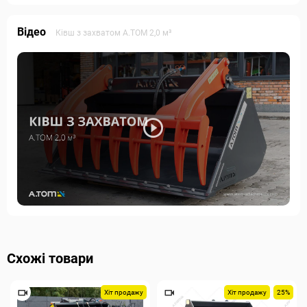
Відео
Ківш з захватом А.ТОМ 2,0 м³
Схожі товари
Хіт продажу
Хіт продажу
25%