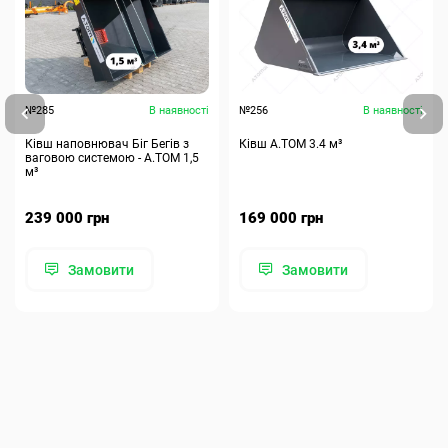
№285
В наявності
№256
В наявності
Ківш наповнювач Біг Бегів з
Ківш A.TOM 3.4 м³
ваговою системою - А.ТОМ 1,5
м³
239 000 грн
169 000 грн
Замовити
Замовити