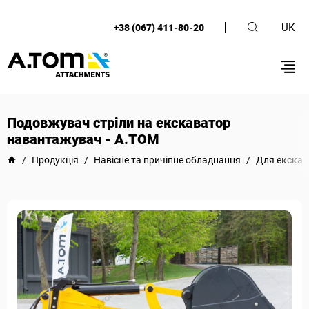
UK
+38 (067) 411-80-20
Подовжувач стріли на екскаватор
навантажувач - А.ТОМ
/
Продукція
/
Навісне та причіпне обладнання
/
Для екскав