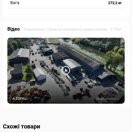
Вага
272,2 кг
Відео
Подовжувач стріли на екскаватор навантажувач - А.ТОМ
Схожі товари