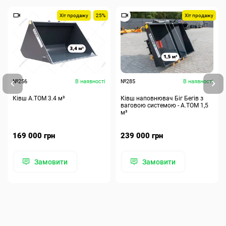
Хіт продажу
25%
Хіт продажу
№256
В наявності
№285
В наявності
Ківш A.TOM 3.4 м³
Ківш наповнювач Біг Бегів з
ваговою системою - А.ТОМ 1,5
м³
169 000 грн
239 000 грн
Замовити
Замовити