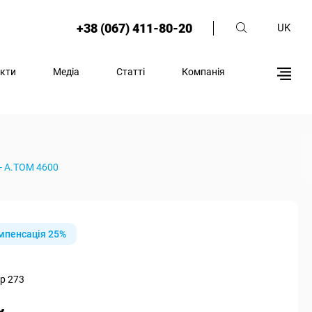
+38 (067) 411-80-20
UK
кти
Медіа
Статті
Компанія
- А.ТОМ 4600
мпенсація 25%
р 273