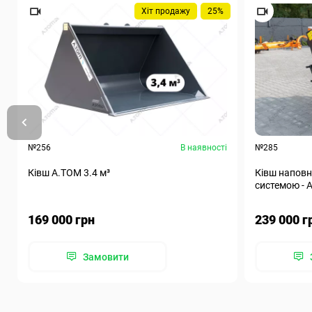
Хіт продажу
25%
№256
В наявності
№285
Ківш A.TOM 3.4 м³
Ківш наповн
системою - А
169 000 грн
239 000 г
Замовити