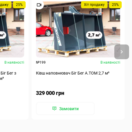
одажу
25%
Хіт продажу
25%
В наявності
№199
В наявності
Біг Бег з
Ківш наповнювач Біг Бег А.ТОМ 2,7 м³
м³
329 000 грн
Замовити