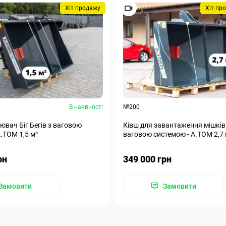
Хіт продажу
Хіт пр
В наявності
№200
ювач Біг Бегів з ваговою
Ківш для завантаження мішків 
.ТОМ 1,5 м³
ваговою системою - А.ТОМ 2,7 
рн
349 000 грн
Замовити
Замовити