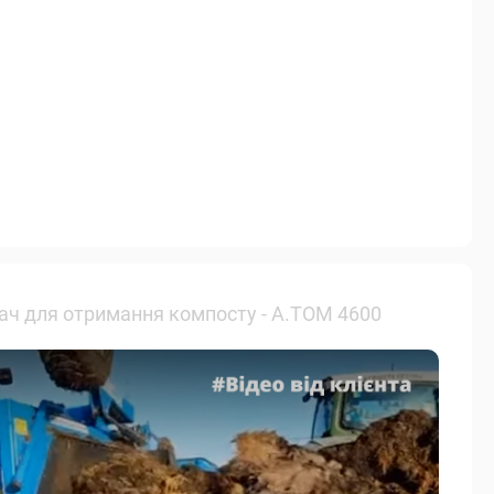
ч для отримання компосту - А.ТОМ 4600