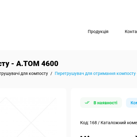
Продукція
Конта
ту - А.ТОМ 4600
трушувачі для компосту
/
Перетрушувач для отримання компосту 
В наявності
Ко
Код: 168 / Каталожний номе