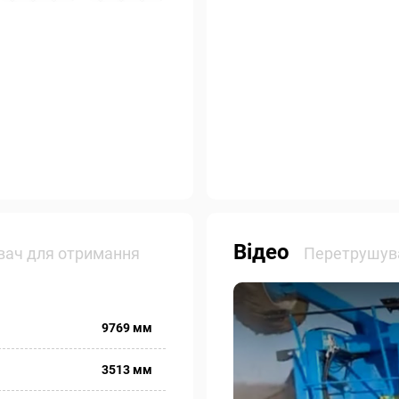
Відео
ач для отримання
Перетрушува
9769 мм
3513 мм