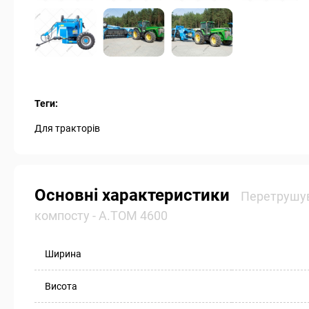
Теги:
Для тракторів
Основні характеристики
Перетрушув
компосту - А.ТОМ 4600
Ширина
Висота