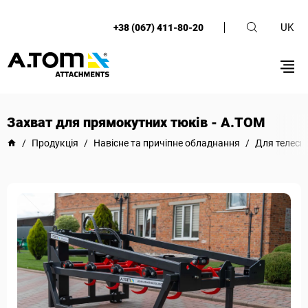
UK
+38 (067) 411-80-20
Захват для прямокутних тюків - А.ТОМ
/
Продукція
/
Навісне та причіпне обладнання
/
Для телеск