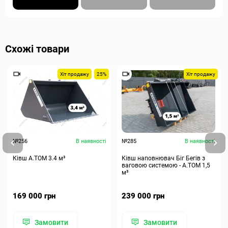
Схожі товари
Хіт продажу
25%
Хіт продажу
№256
В наявності
№285
В наявності
Ківш A.TOM 3.4 м³
Ківш наповнювач Біг Бегів з
ваговою системою - А.ТОМ 1,5
м³
169 000 грн
239 000 грн
Замовити
Замовити