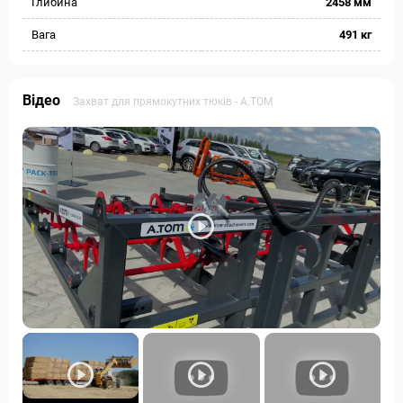
Глибина
2458 мм
Вага
491 кг
Відео
Захват для прямокутних тюків - А.ТОМ