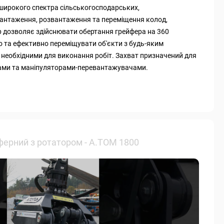
широкого спектра сільськогосподарських,
авантаження, розвантаження та переміщення колод,
р дозволяє здійснювати обертання грейфера на 360
но та ефективно переміщувати об'єкти з будь-яким
 необхідними для виконання робіт. Захват призначений для
рами та маніпуляторами-перевантажувачами.
ферний з ротатором - А.ТОМ 1800