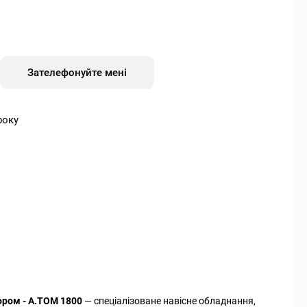
Зателефонуйте мені
року
ором - А.ТОМ 1800
— спеціалізоване навісне обладнання,