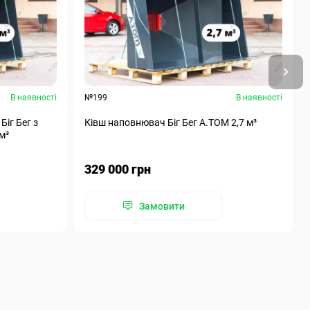
В наявності
№199
В наявності
Біг Бег з
Ківш наповнювач Біг Бег А.ТОМ 2,7 м³
м³
329 000 грн
Замовити