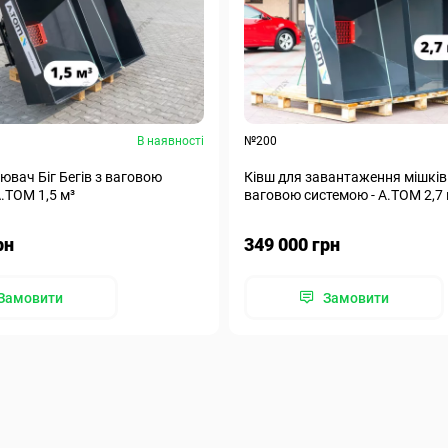
В наявності
№200
ювач Біг Бегів з ваговою
Ківш для завантаження мішків 
.ТОМ 1,5 м³
ваговою системою - А.ТОМ 2,7 
рн
349 000 грн
Замовити
Замовити