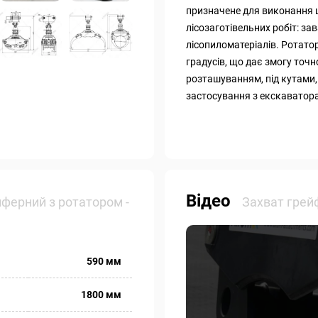
призначене для виконання 
лісозаготівельних робіт: з
лісопиломатеріалів. Ротато
градусів, що дає змогу точ
розташуванням, під кутами,
застосування з екскавато
Відео
йферний з ротатором -
Захват грей
590 мм
1800 мм