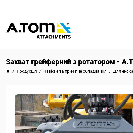
Захват грейферний з ротатором - А.
/
Продукція
/
Навісне та причіпне обладнання
/
Для екска