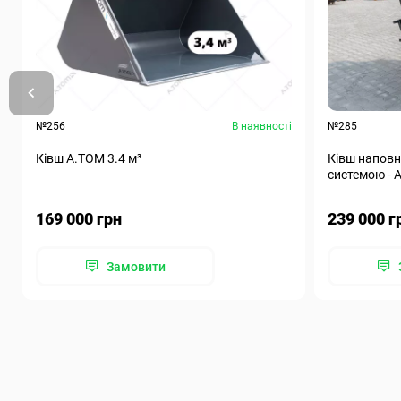
№256
В наявності
№285
Ківш A.TOM 3.4 м³
Ківш наповн
системою - А
169 000 грн
239 000 г
Замовити