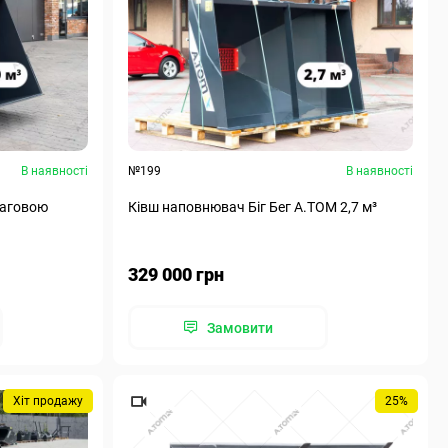
В наявності
№199
В наявності
ваговою
Ківш наповнювач Біг Бег А.ТОМ 2,7 м³
329 000 грн
Замовити
Хіт продажу
25%