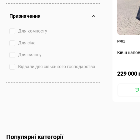
Призначення
Для компосту
№82
Для сіна
Ківш напов
Для силосу
Відвали для сільського господарства
229 000 
Популярні категорії