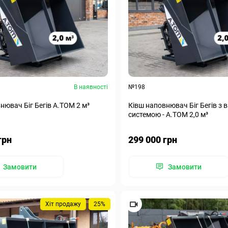
В наявності
№198
нювач Біг Бегів А.ТОМ 2 м³
Ківш наповнювач Біг Бегів з 
системою - А.ТОМ 2,0 м³
грн
299 000 грн
Замовити
Замовити
Хіт продажу
25%