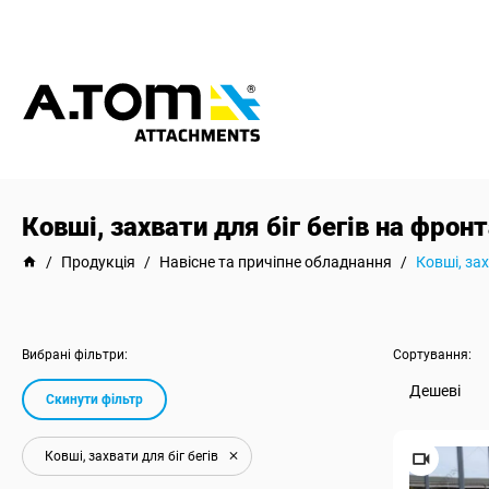
Ковші, захвати для біг бегів на фро
/
Продукція
/
Навісне та причіпне обладнання
/
Ковші, за
Вибрані фільтри:
Сортування:
Дешеві
Скинути фільтр
Ковші, захвати для біг бегів