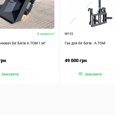
В наявності
№155
нювач Біг Бегів А.ТОМ 1 м³
Гак для біг бегів - А.ТОМ
грн
49 000 грн
Замовити
Замовити