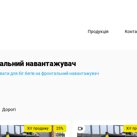
Продукція
Конта
нтальний навантажувач
хвати для біг бегів на фронтальний навантажувач
Дорогі
Хіт продажу
25%
Хіт п