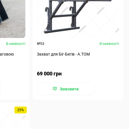
В наявності
№53
В наявності
ваговою
Захват для Біг-Бегів - А.ТОМ
69 000 грн
Замовити
25%