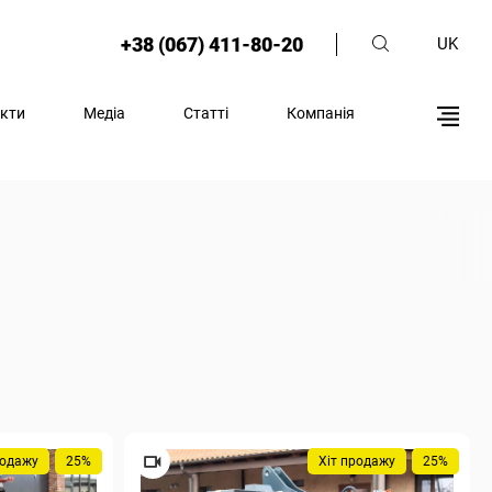
+38 (067) 411-80-20
UK
кти
Медіа
Статті
Компанія
родажу
25%
Хіт продажу
25%