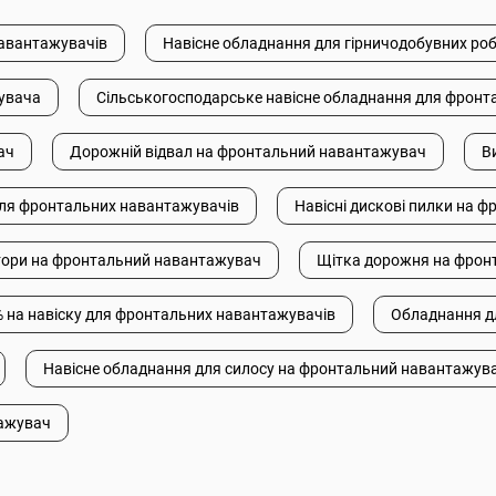
навантажувачів
Навісне обладнання для гірничодобувних ро
увача
Сільськогосподарське навісне обладнання для фронт
ач
Дорожній відвал на фронтальний навантажувач
В
для фронтальних навантажувачів
Навісні дискові пилки на 
тори на фронтальний навантажувач
Щітка дорожня на фрон
% на навіску для фронтальних навантажувачів
Обладнання д
Навісне обладнання для силосу на фронтальний навантажув
тажувач