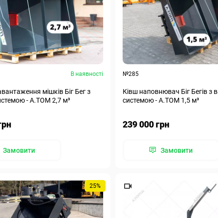
В наявності
№285
авантаження мішків Біг Бег з
Ківш наповнювач Біг Бегів з 
стемою - А.ТОМ 2,7 м³
системою - А.ТОМ 1,5 м³
грн
239 000 грн
Замовити
Замовити
25%