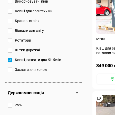
Викорчовувачі пнів
Ковші для спецтехніки
Кранові стріли
Відвали для снігу
№200
Ротатори
Ківш для з
Щітки дорожні
ваговою си
Ковші, захвати для біг бегів
349 000 
Захвати для колод
Держкомпенсація
25%