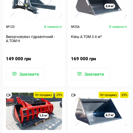
№125
В наявності
№256
В наявності
Викорчовувач гідравлічний -
Ківш A.TOM 3.4 м³
А.ТОМ Н
149 000 грн
169 000 грн
Замовити
Замовити
Хіт продажу
25%
Хіт продажу
25%