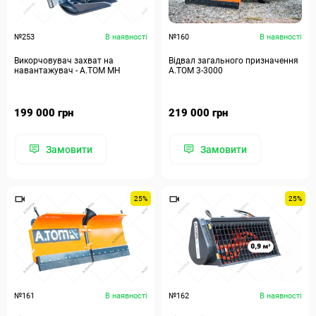
№253
В наявності
№160
В наявності
Викорчовувач захват на
Відвал загального призначення
навантажувач - А.ТОМ MH
А.ТОМ 3-3000
199 000 грн
219 000 грн
Замовити
Замовити
25%
25%
№161
В наявності
№162
В наявності