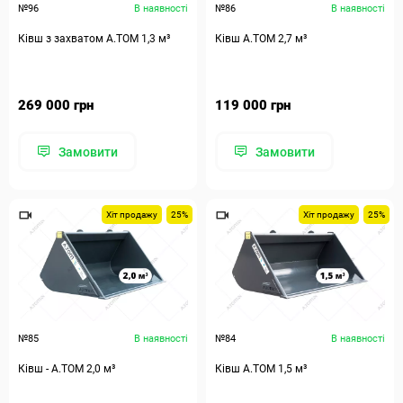
№96
В наявності
№86
В наявності
Ківш з захватом А.ТОМ 1,3 м³
Ківш A.TOM 2,7 м³
269 000 грн
119 000 грн
Замовити
Замовити
Хіт продажу
25%
Хіт продажу
25%
№85
В наявності
№84
В наявності
Ківш - A.TOM 2,0 м³
Ківш A.TOM 1,5 м³