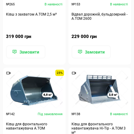
№265
В наявності
№153
В наявності
Ківш з захватом А.ТОМ 2,5 м³
Відвал дорожній, бульдозерний -
А.ТОМ 2600
319 000 грн
229 000 грн
Замовити
Замовити
25%
№142
Під замовлення
№138
В наявності
Ківш для фронтального
Ківш для фронтального
навантажувача А.ТОМ
навантажувача Hi-Tip - A.TOM 3
м³