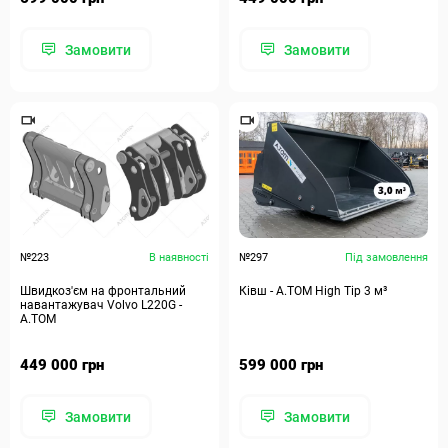
Замовити
Замовити
№223
В наявності
№297
Під замовлення
Швидкоз'єм на фронтальний
Ківш - A.TOM High Tip 3 м³
навантажувач Volvo L220G -
А.ТОМ
449 000 грн
599 000 грн
Замовити
Замовити