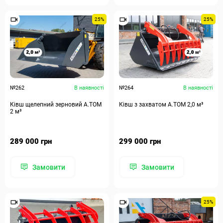
25%
25%
№262
В наявності
№264
В наявності
Ківш щелепний зерновий А.ТОМ
Ківш з захватом А.ТОМ 2,0 м³
2 м³
289 000 грн
299 000 грн
Замовити
Замовити
25%