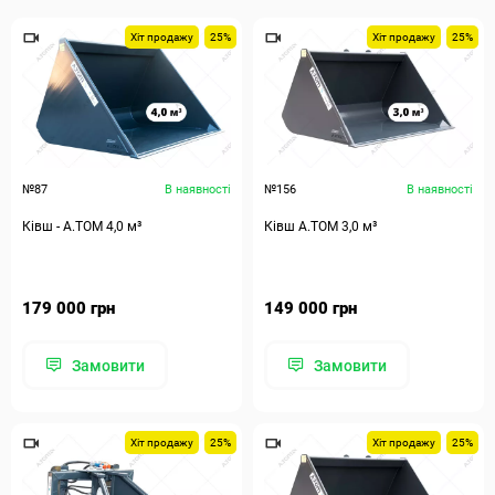
Хіт продажу
25%
Хіт продажу
25%
№87
В наявності
№156
В наявності
Ківш - A.TOM 4,0 м³
Ківш A.TOM 3,0 м³
179 000 грн
149 000 грн
Замовити
Замовити
Хіт продажу
25%
Хіт продажу
25%