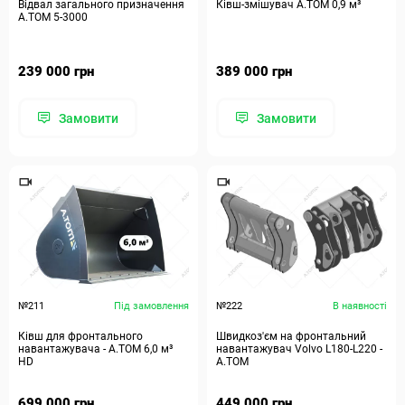
Відвал загального призначення
Ківш-змішувач А.ТОМ 0,9 м³
А.ТОМ 5-3000
239 000 грн
389 000 грн
Замовити
Замовити
№211
Під замовлення
№222
В наявності
Ківш для фронтального
Швидкоз'єм на фронтальний
навантажувача - А.ТОМ 6,0 м³
навантажувач Volvo L180-L220 -
HD
А.ТОМ
699 000 грн
449 000 грн