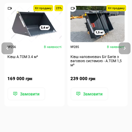
Хіт продажу
25%
Хіт продажу
№256
В наявності
№285
В наявності
Ківш A.TOM 3.4 м³
Ківш наповнювач Біг Бегів з
ваговою системою - А.ТОМ 1,5
м³
169 000 грн
239 000 грн
Замовити
Замовити