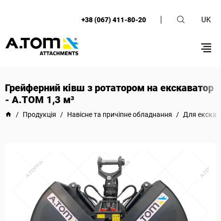
UK
+38 (067) 411-80-20
Грейферний ківш з ротатором на екскаватор
- А.ТОМ 1,3 м³
/
Продукція
/
Навісне та причіпне обладнання
/
Для екскав