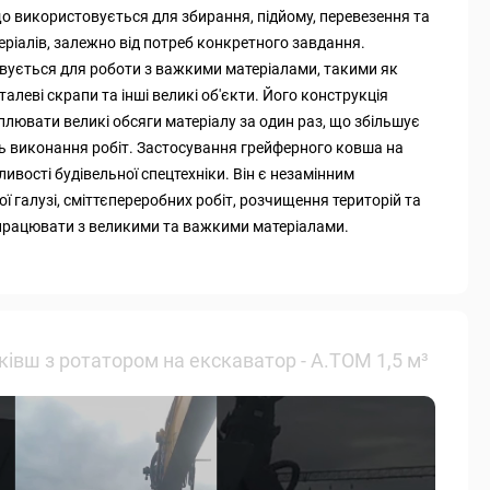
о використовується для збирання, підйому, перевезення та
еріалів, залежно від потреб конкретного завдання.
вується для роботи з важкими матеріалами, такими як
талеві скрапи та інші великі об'єкти. Його конструкція
лювати великі обсяги матеріалу за один раз, що збільшує
ь виконання робіт. Застосування грейферного ковша на
вості будівельної спецтехніки. Він є незамінним
 галузі, сміттєпереробних робіт, розчищення територій та
 працювати з великими та важкими матеріалами.
івш з ротатором на екскаватор - А.ТОМ 1,5 м³