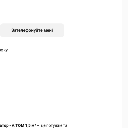
Зателефонуйте мені
року
тор - А.ТОМ 1,5 м³
– це
потужне та