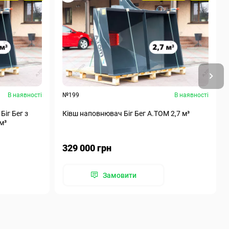
В наявності
№199
В наявності
Біг Бег з
Ківш наповнювач Біг Бег А.ТОМ 2,7 м³
м³
329 000 грн
Замовити