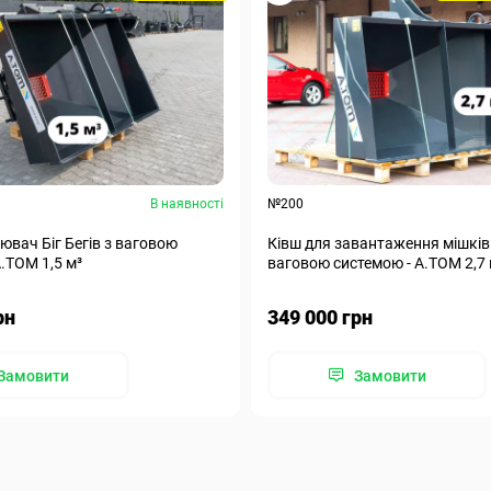
В наявності
№200
ювач Біг Бегів з ваговою
Ківш для завантаження мішків 
.ТОМ 1,5 м³
ваговою системою - А.ТОМ 2,7 
рн
349 000 грн
Замовити
Замовити