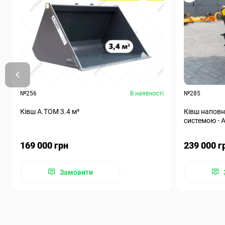
№256
В наявності
№285
Ківш A.TOM 3.4 м³
Ківш наповн
системою - А
169 000 грн
239 000 г
Замовити