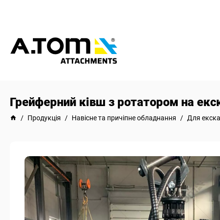
Грейферний ківш з ротатором на екс
/
Продукція
/
Навісне та причіпне обладнання
/
Для екска