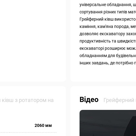
універсальне обладнання, щ
сортування різних типів мат
Грейферний ківш використо
каміння, кам'яна порода, ме
дозволяє екскаватору захоп
продуктивність та швидкіст
екскаваторі розширює можли
обладнанням для будівельної
інших завдань, де потрібно
Відео
 ківш з ротатором на
Грейферний к
2060 мм