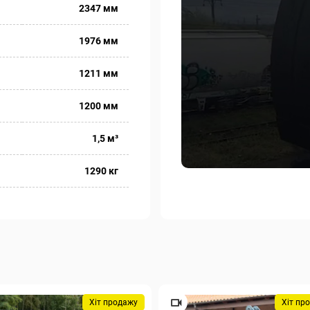
2347 мм
1976 мм
1211 мм
1200 мм
1,5
м³
1290 кг
Хіт продажу
Хіт пр