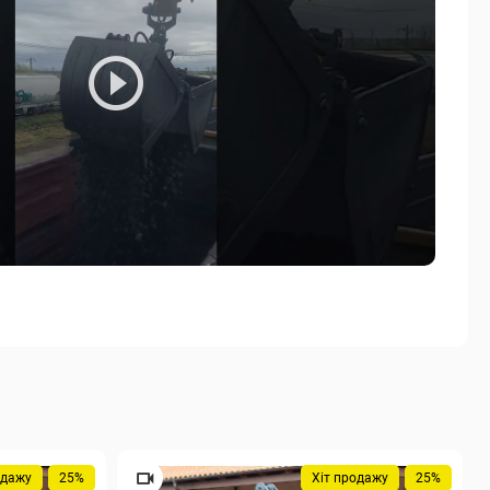
одажу
25%
Хіт продажу
25%