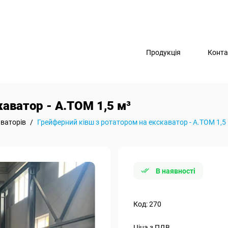
Продукція
Конта
каватор - А.ТОМ 1,5 м³
ваторів
/
Грейферний ківш з ротатором на екскаватор - А.ТОМ 1,5
В наявності
Код: 270
Ціна з ПДВ