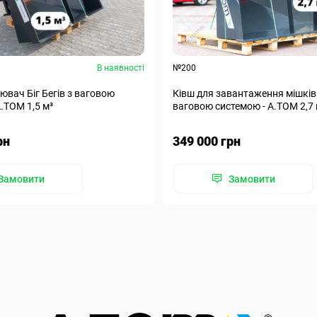
В наявності
№200
ювач Біг Бегів з ваговою
Ківш для завантаження мішків 
.ТОМ 1,5 м³
ваговою системою - А.ТОМ 2,7 
рн
349 000 грн
Замовити
Замовити