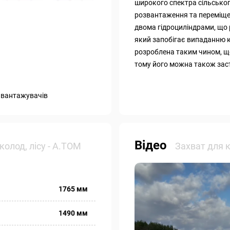
широкого спектра сільськог
розвантаження та переміщен
двома гідроциліндрами, що 
який запобігає випаданню 
розроблена таким чином, щ
тому його можна також заст
авантажувачів
Відео
колод, лісу - А.ТОМ
Захват для к
1765 мм
1490 мм