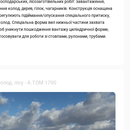
осподарських, лісозаготівельних робіт: завантаження,
ня колод, дерев, гілок, чагарників. Конструкція оснащена
регулюють підіймання/опускання спеціального притиску,
колод. Спеціальна форма вил нижньої частини захвата
об уникнути пошкодження вантажу циліндричної форми,
осовувати для роботи зі стовпами, рулонами, трубами.
олод, лісу - А.ТОМ 1700