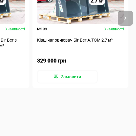
В наявності
№199
В наявності
Біг Бег з
Ківш наповнювач Біг Бег А.ТОМ 2,7 м³
м³
329 000 грн
Замовити