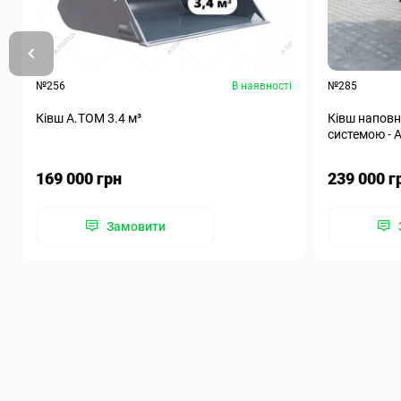
№256
В наявності
№285
Ківш A.TOM 3.4 м³
Ківш наповн
системою - А
169 000 грн
239 000 г
Замовити