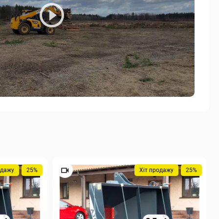
одажу
25%
Хіт продажу
25%