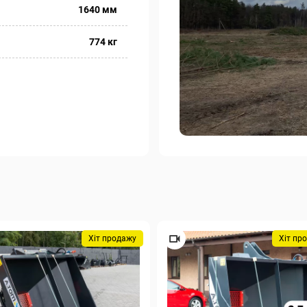
1640 мм
774 кг
Хіт продажу
Хіт пр