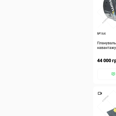
№164
Плануваль
навантажу
44 000 г