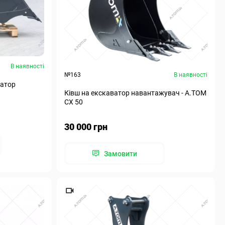
В наявності
№163
В наявності
ватор
Ківш на екскаватор навантажувач - А.ТОМ
СХ 50
30 000 грн
Замовити