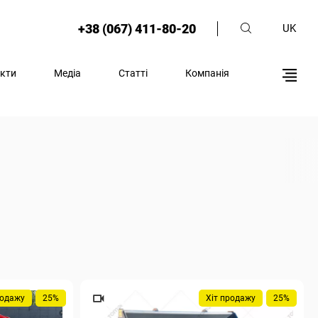
+38 (067) 411-80-20
UK
кти
Медіа
Статті
Компанія
родажу
25%
Хіт продажу
25%