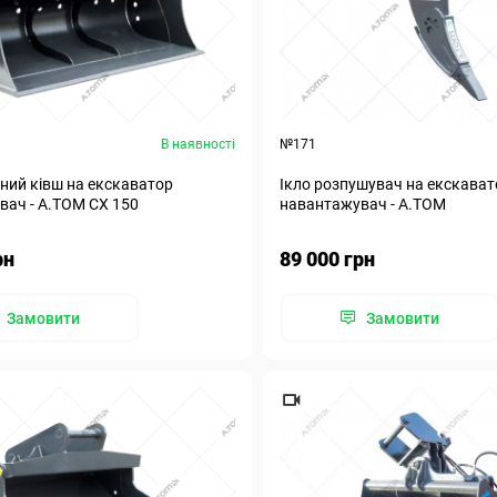
В наявності
№171
ний ківш на екскаватор
Ікло розпушувач на екскават
вач - А.ТОМ СХ 150
навантажувач - А.ТОМ
рн
89 000 грн
Замовити
Замовити