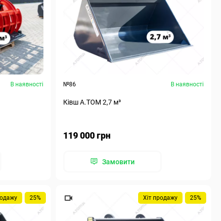
В наявності
№86
В наявності
Ківш A.TOM 2,7 м³
119 000 грн
Замовити
родажу
25%
Хіт продажу
25%