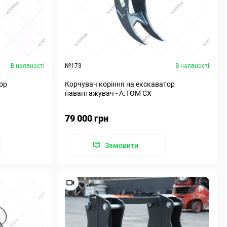
В наявності
№173
В наявності
ор
Корчувач коріння на екскаватор
навантажувач - А.ТОМ CX
79 000 грн
Замовити