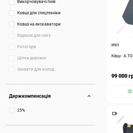
Викорчовувачі пнів
Ковші для спецтехніки
Ковші на екскаватори
Відвали для снігу
№85
Ротатори
Ківш - A.TO
Щітки дорожні
Захвати для колод
99 000 г
Держкомпенсація
25%