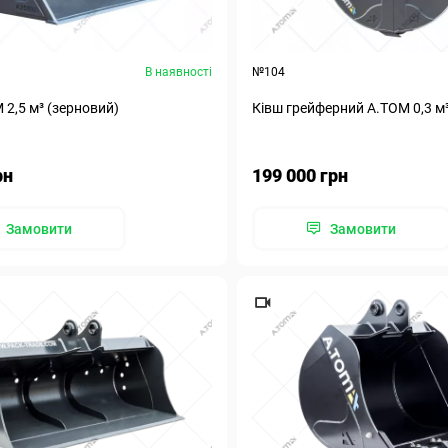
В наявності
№104
 2,5 м³ (зерновий)
Ківш грейферний А.ТОМ 0,3 м
рн
199 000 грн
Замовити
Замовити