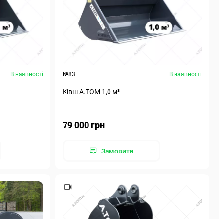
В наявності
№83
В наявності
Ківш A.TOM 1,0 м³
79 000 грн
Замовити