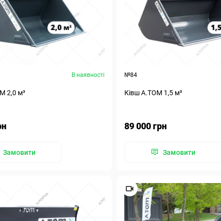
В наявності
№84
M 2,0 м³
Ківш A.TOM 1,5 м³
рн
89 000 грн
Замовити
Замовити