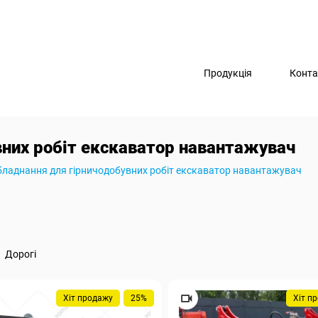
Продукція
Конта
вних робіт екскаватор навантажувач
бладнання для гірничодобувних робіт екскаватор навантажувач
Дорогі
Хіт продажу
25%
Хіт п