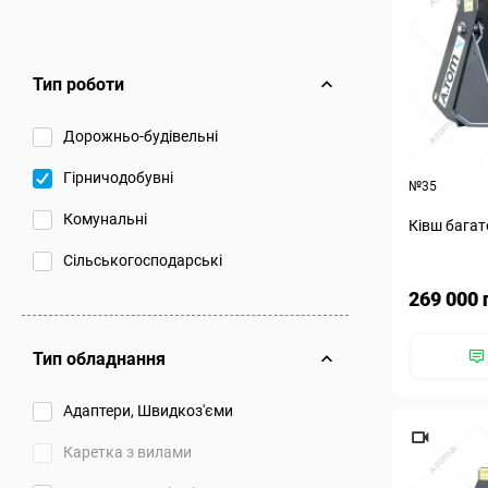
Тип роботи
Дорожньо-будівельні
Гірничодобувні
№35
Комунальні
Ківш багат
Сільськогосподарські
269 000 
Тип обладнання
Адаптери, Швидкоз'єми
Каретка з вилами