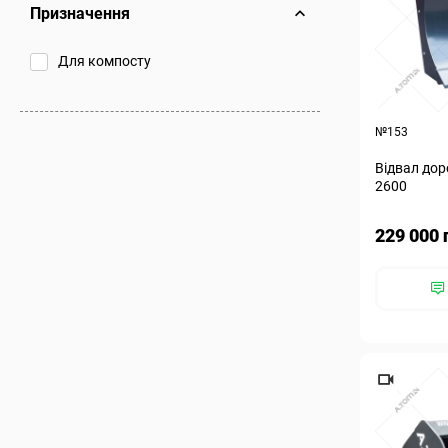
Призначення
Для компосту
№153
Відвал дор
2600
229 000 