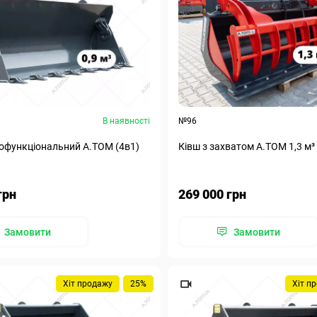
В наявності
№96
офункціональний А.ТОМ (4в1)
Ківш з захватом А.ТОМ 1,3 м³
грн
269 000 грн
Замовити
Замовити
Хіт продажу
25%
Хіт п