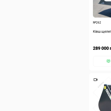
№262
Ківш щелеп
289 000 