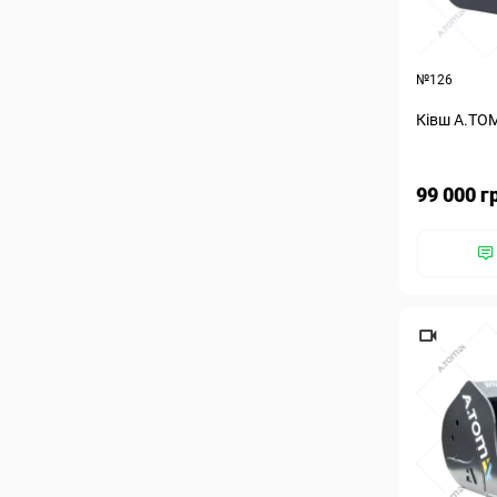
№126
Ківш А.ТОМ
99 000 г