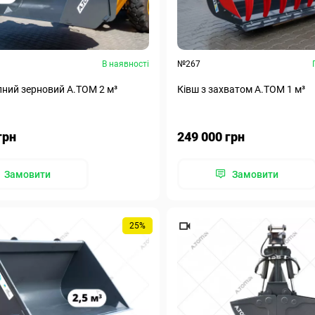
В наявності
№267
ний зерновий А.ТОМ 2 м³
Ківш з захватом А.ТОМ 1 м³
грн
249 000 грн
Замовити
Замовити
25%