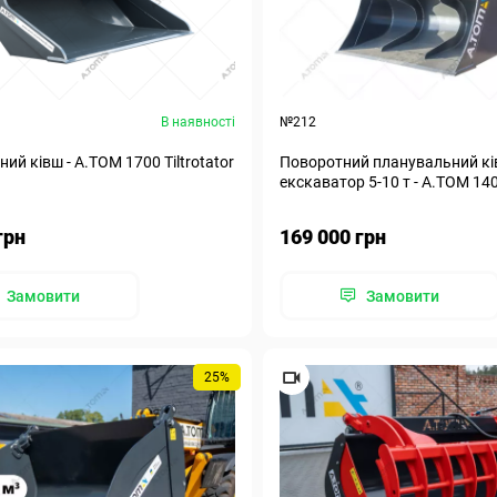
В наявності
№212
ий ківш - A.TOM 1700 Tiltrotator
Поворотний планувальний кі
екскаватор 5-10 т - А.ТОМ 14
грн
169 000 грн
Замовити
Замовити
25%