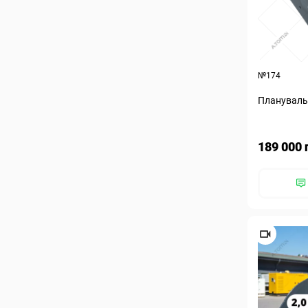
№174
Планувальн
189 000 