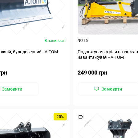
В наявності
№275
ожній, бульдозерний - А.ТОМ
Подовжувач стріли на екска
навантажувач - А.ТОМ
грн
249 000 грн
Замовити
Замовити
25%