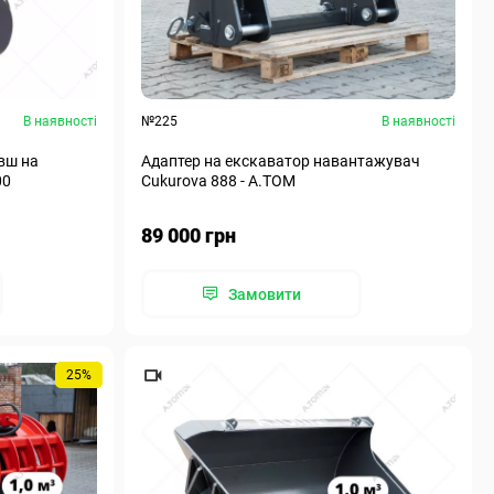
В наявності
№225
В наявності
вш на
Адаптер на екскаватор навантажувач
00
Cukurova 888 - А.ТОМ
89 000 грн
Замовити
25%