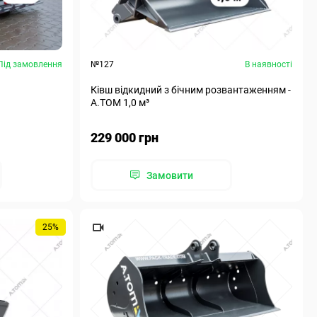
Під замовлення
№127
В наявності
Ківш відкидний з бічним розвантаженням -
А.ТОМ 1,0 м³
229 000 грн
Замовити
25%