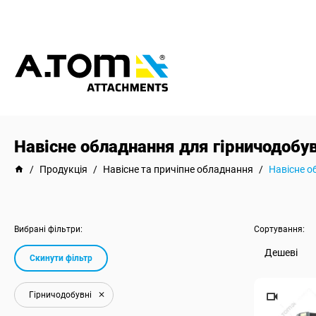
Навісне обладнання для гірничодобу
/
Продукція
/
Навісне та причіпне обладнання
/
Навісне о
Вибрані фільтри:
Сортування:
Дешеві
Скинути фільтр
Гірничодобувні