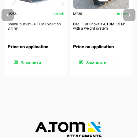
№256
In stock
№285
In stock
Shovel bucket - A.TOM Evolution
Bag Filler Shovels A.TOM 1.5 м³
3.4 m³
with a weight system
Price on application
Price on application
Замовити
Замовити