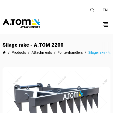
EN
Silage rake - А.ТОМ 2200
/
Products
/
Attachments
/
For telehandlers
/
Silage rake - А