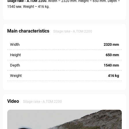
Silage rake - А.ТОМ 2200.
Width – 2320 mm. Height – 650 mm. Depth –
1540 мм. Weight – 416 kg.
Main characteristics
Silage rake - А.ТОМ 2200
Width
2320 mm
Height
650 mm
Depth
1540 mm
Weight
416 kg
Video
Silage rake - А.ТОМ 2200