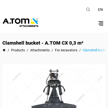
EN
Clamshell bucket - А.ТОМ СХ 0,3 m³
/
Products
/
Attachments
/
For excavators
/
Clamshell bucket