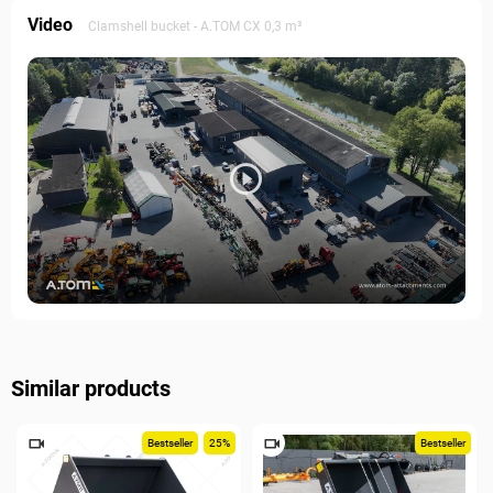
Video
Clamshell bucket - А.ТОМ СХ 0,3 m³
Similar products
Bestseller
25%
Bestseller