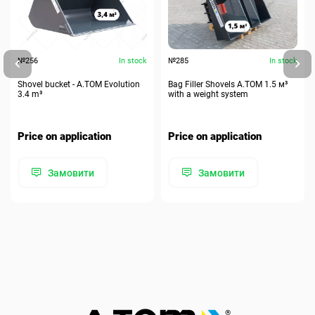
№256
In stock
№285
In stock
Shovel bucket - A.TOM Evolution
Bag Filler Shovels A.TOM 1.5 м³
3.4 m³
with a weight system
Price on application
Price on application
Замовити
Замовити