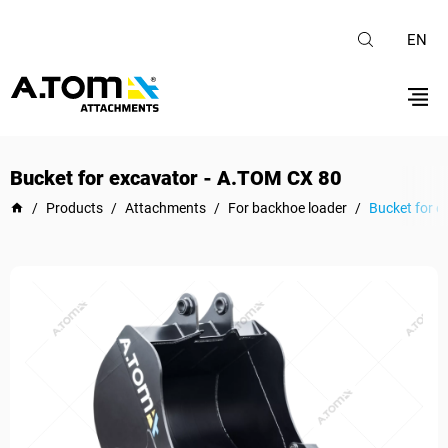
EN
Bucket for excavator - А.ТОМ СХ 80
/
Products
/
Attachments
/
For backhoe loader
/
Bucket for e