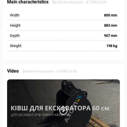
Main characteristics
Bucket for excavator - А.ТОМ СХ 80
Width
800 mm
Height
883 mm
Depth
907 mm
Weight
198 kg
Video
Bucket for excavator - А.ТОМ СХ 80