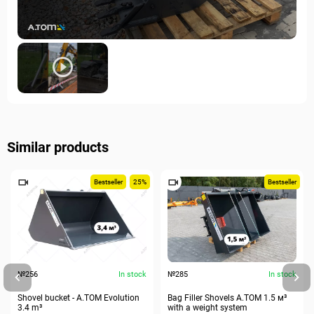
Similar products
Bestseller
25%
Bestseller
№256
In stock
№285
In stock
Shovel bucket - A.TOM Evolution
Bag Filler Shovels A.TOM 1.5 м³
3.4 m³
with a weight system