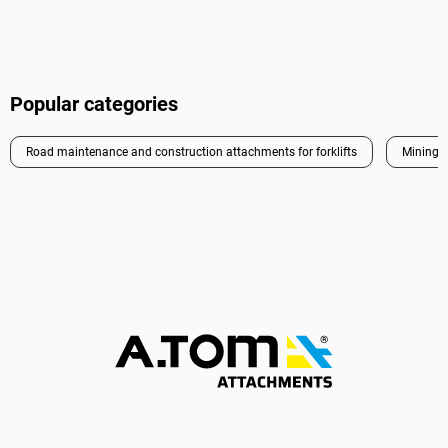
Popular categories
Road maintenance and construction attachments for forklifts
Mining a